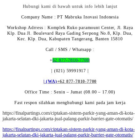
Hubungi kami di bawah untuk info lebih lanjut
Company Name : PT Mabruka Inovasi Indonesia
Workshop Adrress : Komplek Ruko paramount Center, Jl. Raya
Klp. Dua Jl. Boulevard Raya Gading Serpong No.8, Klp. Dua,
Kec. Klp. Dua, Kabupaten Tangerang, Banten 15810
Call / SMS / Whatsapp :
+
62 877-7810-7700
|
| (021) 59991917 |
| (WA)
+62 877-7810-7700
Office Time : Senin – Jumat (08.00 – 17.00)
Fast respon silahkan menghubungi kami pada jam kerja
https://finalpartings.com/ciptakan-sistem-parkir-yang-aman-di-kota-
jakarta-selatan-dki-jakarta-jual-palang-parkir-barrier-gate-otomatis/
https://finalpartings.com/ciptakan-sistem-parkir-yang-aman-di-kota-
jakarta-selatan-dki-jakarta-jual-palang-parkir-barrier-gate-otomatis/