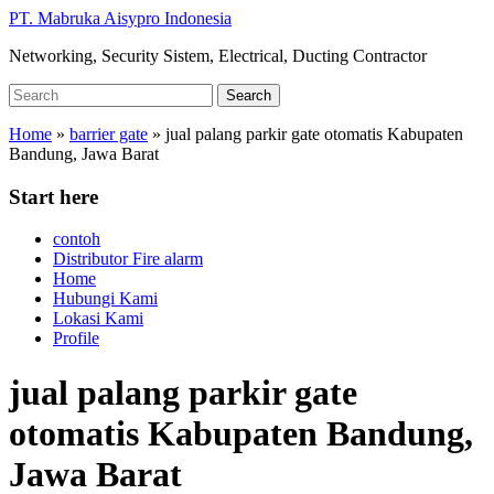
Skip
PT. Mabruka Aisypro Indonesia
to
Networking, Security Sistem, Electrical, Ducting Contractor
main
content
Search
Search
for:
Home
»
barrier gate
»
jual palang parkir gate otomatis Kabupaten
Bandung, Jawa Barat
Start here
contoh
Distributor Fire alarm
Home
Hubungi Kami
Lokasi Kami
Profile
jual palang parkir gate
otomatis Kabupaten Bandung,
Jawa Barat