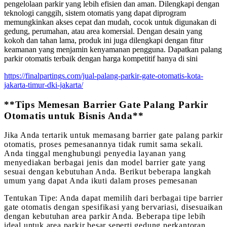
pengelolaan parkir yang lebih efisien dan aman. Dilengkapi dengan
teknologi canggih, sistem otomatis yang dapat diprogram
memungkinkan akses cepat dan mudah, cocok untuk digunakan di
gedung, perumahan, atau area komersial. Dengan desain yang
kokoh dan tahan lama, produk ini juga dilengkapi dengan fitur
keamanan yang menjamin kenyamanan pengguna. Dapatkan palang
parkir otomatis terbaik dengan harga kompetitif hanya di sini
https://finalpartings.com/jual-palang-parkir-gate-otomatis-kota-
jakarta-timur-dki-jakarta/
**Tips Memesan Barrier Gate Palang Parkir
Otomatis untuk Bisnis Anda**
Jika Anda tertarik untuk memasang barrier gate palang parkir
otomatis, proses pemesanannya tidak rumit sama sekali.
Anda tinggal menghubungi penyedia layanan yang
menyediakan berbagai jenis dan model barrier gate yang
sesuai dengan kebutuhan Anda. Berikut beberapa langkah
umum yang dapat Anda ikuti dalam proses pemesanan
Tentukan Tipe: Anda dapat memilih dari berbagai tipe barrier
gate otomatis dengan spesifikasi yang bervariasi, disesuaikan
dengan kebutuhan area parkir Anda. Beberapa tipe lebih
ideal untuk area parkir besar seperti gedung perkantoran,