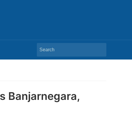
Search
for:
is Banjarnegara,