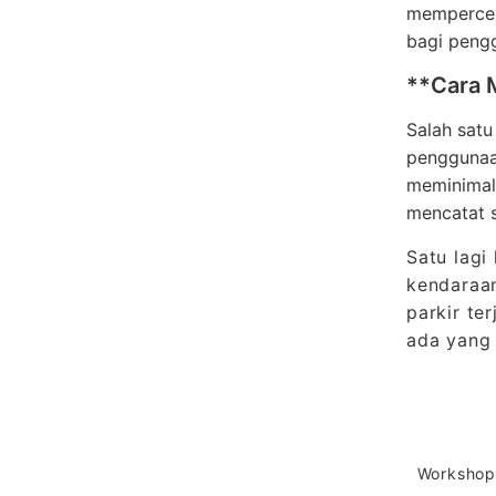
mempercep
bagi pengg
**Cara 
Salah satu
penggunaan
meminimalk
mencatat 
Satu lagi
kendaraan
parkir te
ada yang
Workshop 