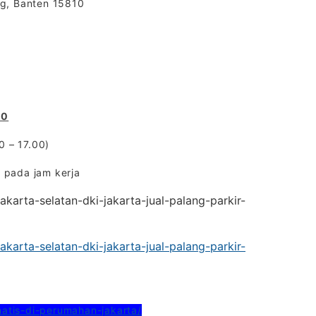
ng, Banten 15810
00
0 – 17.00)
 pada jam kerja
akarta-selatan-dki-jakarta-jual-palang-parkir-
akarta-selatan-dki-jakarta-jual-palang-parkir-
matis-di-perumahan-jakarta/