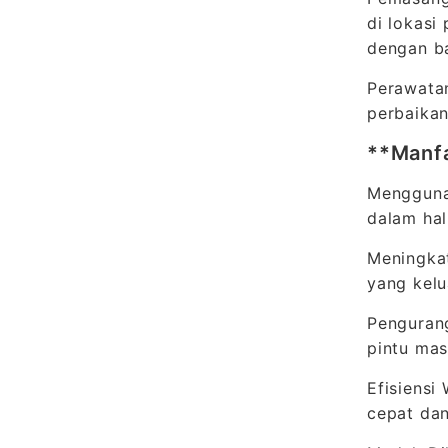
di lokasi
dengan b
Perawatan
perbaikan
**Manfa
Menggunak
dalam hal
Meningka
yang kel
Penguran
pintu mas
Efisiensi
cepat dan