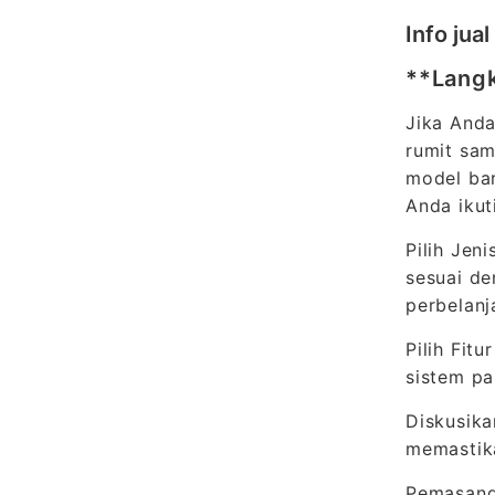
Info jua
**Langk
Jika Anda
rumit sam
model bar
Anda iku
Pilih Jen
sesuai de
perbelanj
Pilih Fit
sistem pa
Diskusika
memastika
Pemasanga