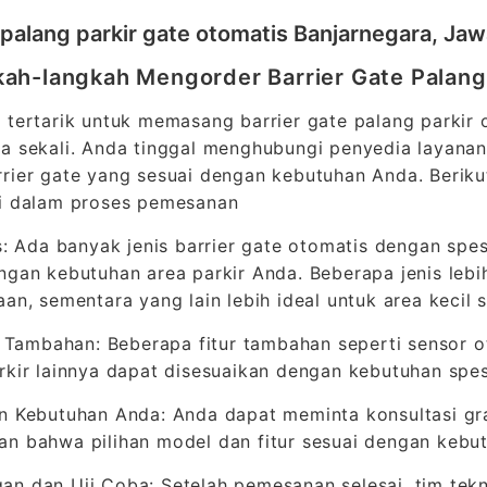
l palang parkir gate otomatis Banjarnegara, Ja
ah-langkah Mengorder Barrier Gate Palang
 tertarik untuk memasang barrier gate palang parkir
a sekali. Anda tinggal menghubungi penyedia layana
rier gate yang sesuai dengan kebutuhan Anda. Beri
ti dalam proses pemesanan
is: Ada banyak jenis barrier gate otomatis dengan spes
ngan kebutuhan area parkir Anda. Beberapa jenis lebi
aan, sementara yang lain lebih ideal untuk area kecil
ur Tambahan: Beberapa fitur tambahan seperti sensor o
rkir lainnya dapat disesuaikan dengan kebutuhan spes
n Kebutuhan Anda: Anda dapat meminta konsultasi gra
n bahwa pilihan model dan fitur sesuai dengan kebu
n dan Uji Coba: Setelah pemesanan selesai, tim tekni