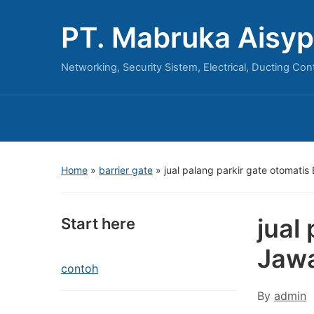
PT. Mabruka Aisyp
Networking, Security Sistem, Electrical, Ducting Con
Home
»
barrier gate
»
jual palang parkir gate otomati
jual
Start here
Jaw
contoh
By
admin