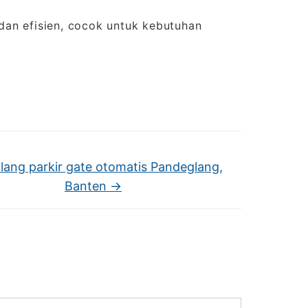
 dan efisien, cocok untuk kebutuhan
alang parkir gate otomatis Pandeglang,
Banten
→