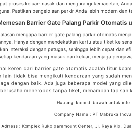
at proses keluar-masuk dan mengurangi kemacetan, Anda
una. Pastikan pengelolaan parkir Anda lebih modern dan te
Memesan Barrier Gate Palang Parkir Otomatis 
 alasan mengapa barrier gate palang parkir otomatis menja
nya. Hanya dengan mendekatkan kartu atau tiket ke sensor
an interaksi dengan petugas, sehingga lebih cepat dan efis
setiap kendaraan yang masuk dan keluar, menjaga pengawa
 hal keren dari barrier gate otomatis adalah fitur kea
 lain tidak bisa mengikuti kendaraan yang sudah me
rjaga dengan baik. Ada juga beberapa model yang dil
 berusaha menerobos tanpa tiket, menambah lapisa
Hubungi kami di bawah untuk info l
Company Name : PT Mabruka Inovas
Adrress : Komplek Ruko paramount Center, Jl. Raya Klp. Dua