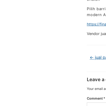
Pilih bar
modern A
https://fi
Vendor jua
←
jual 
Leave a
Your email a
Comment
*