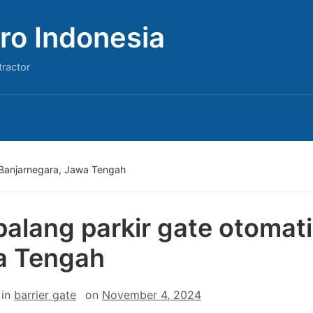
ro Indonesia
tractor
s Banjarnegara, Jawa Tengah
 palang parkir gate otomat
a Tengah
in
barrier gate
on
November 4, 2024