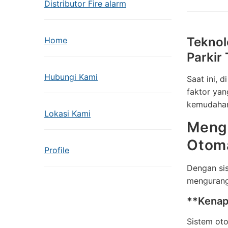
Distributor Fire alarm
Teknol
Home
Parkir
Hubungi Kami
Saat ini, 
faktor yan
kemudahan 
Lokasi Kami
Menga
Otom
Profile
Dengan si
mengurangi
**Kenapa
Sistem oto