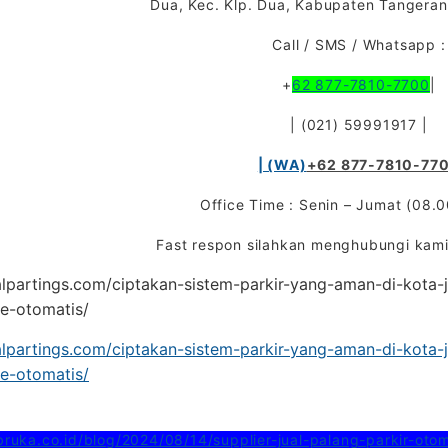
Dua, Kec. Klp. Dua, Kabupaten Tangera
Call / SMS / Whatsapp :
+
62 877-7810-7700
|
| (021) 59991917 |
| (WA)
+62 877-7810-77
Office Time : Senin – Jumat (08.0
Fast respon silahkan menghubungi kami
nalpartings.com/ciptakan-sistem-parkir-yang-aman-di-kota-j
te-otomatis/
nalpartings.com/ciptakan-sistem-parkir-yang-aman-di-kota-j
te-otomatis/
bruka.co.id/blog/2024/08/14/supplier-jual-palang-parkir-oto