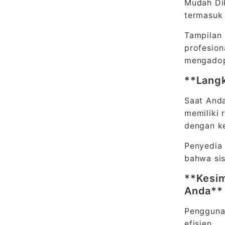
Mudah Dik
termasuk
Tampilan 
profesion
mengadops
**Langk
Saat Anda
memiliki 
dengan k
Penyedia 
bahwa sis
**Kesim
Anda*
Penggunaa
efisien