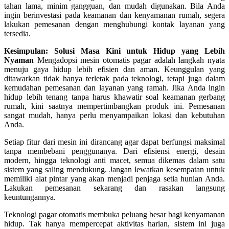
tahan lama, minim gangguan, dan mudah digunakan. Bila Anda
ingin berinvestasi pada keamanan dan kenyamanan rumah, segera
lakukan pemesanan dengan menghubungi kontak layanan yang
tersedia.
Kesimpulan: Solusi Masa Kini untuk Hidup yang Lebih
Nyaman
Mengadopsi mesin otomatis pagar adalah langkah nyata
menuju gaya hidup lebih efisien dan aman. Keunggulan yang
ditawarkan tidak hanya terletak pada teknologi, tetapi juga dalam
kemudahan pemesanan dan layanan yang ramah. Jika Anda ingin
hidup lebih tenang tanpa harus khawatir soal keamanan gerbang
rumah, kini saatnya mempertimbangkan produk ini. Pemesanan
sangat mudah, hanya perlu menyampaikan lokasi dan kebutuhan
Anda.
Setiap fitur dari mesin ini dirancang agar dapat berfungsi maksimal
tanpa membebani penggunanya. Dari efisiensi energi, desain
modern, hingga teknologi anti macet, semua dikemas dalam satu
sistem yang saling mendukung. Jangan lewatkan kesempatan untuk
memiliki alat pintar yang akan menjadi penjaga setia hunian Anda.
Lakukan pemesanan sekarang dan rasakan langsung
keuntungannya.
Teknologi pagar otomatis membuka peluang besar bagi kenyamanan
hidup. Tak hanya mempercepat aktivitas harian, sistem ini juga