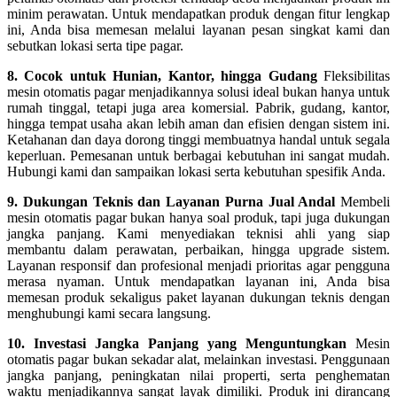
minim perawatan. Untuk mendapatkan produk dengan fitur lengkap
ini, Anda bisa memesan melalui layanan pesan singkat kami dan
sebutkan lokasi serta tipe pagar.
8. Cocok untuk Hunian, Kantor, hingga Gudang
Fleksibilitas
mesin otomatis pagar menjadikannya solusi ideal bukan hanya untuk
rumah tinggal, tetapi juga area komersial. Pabrik, gudang, kantor,
hingga tempat usaha akan lebih aman dan efisien dengan sistem ini.
Ketahanan dan daya dorong tinggi membuatnya handal untuk segala
keperluan. Pemesanan untuk berbagai kebutuhan ini sangat mudah.
Hubungi kami dan sampaikan lokasi serta kebutuhan spesifik Anda.
9. Dukungan Teknis dan Layanan Purna Jual Andal
Membeli
mesin otomatis pagar bukan hanya soal produk, tapi juga dukungan
jangka panjang. Kami menyediakan teknisi ahli yang siap
membantu dalam perawatan, perbaikan, hingga upgrade sistem.
Layanan responsif dan profesional menjadi prioritas agar pengguna
merasa nyaman. Untuk mendapatkan layanan ini, Anda bisa
memesan produk sekaligus paket layanan dukungan teknis dengan
menghubungi kami secara langsung.
10. Investasi Jangka Panjang yang Menguntungkan
Mesin
otomatis pagar bukan sekadar alat, melainkan investasi. Penggunaan
jangka panjang, peningkatan nilai properti, serta penghematan
waktu menjadikannya sangat layak dimiliki. Produk ini dirancang