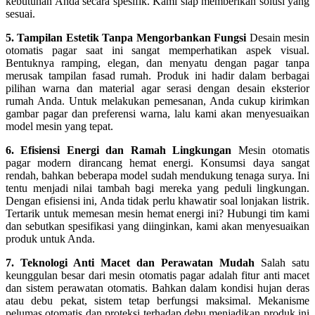
kebutuhan Anda secara spesifik. Kami siap memberikan solusi yang
sesuai.
5. Tampilan Estetik Tanpa Mengorbankan Fungsi
Desain mesin
otomatis pagar saat ini sangat memperhatikan aspek visual.
Bentuknya ramping, elegan, dan menyatu dengan pagar tanpa
merusak tampilan fasad rumah. Produk ini hadir dalam berbagai
pilihan warna dan material agar serasi dengan desain eksterior
rumah Anda. Untuk melakukan pemesanan, Anda cukup kirimkan
gambar pagar dan preferensi warna, lalu kami akan menyesuaikan
model mesin yang tepat.
6. Efisiensi Energi dan Ramah Lingkungan
Mesin otomatis
pagar modern dirancang hemat energi. Konsumsi daya sangat
rendah, bahkan beberapa model sudah mendukung tenaga surya. Ini
tentu menjadi nilai tambah bagi mereka yang peduli lingkungan.
Dengan efisiensi ini, Anda tidak perlu khawatir soal lonjakan listrik.
Tertarik untuk memesan mesin hemat energi ini? Hubungi tim kami
dan sebutkan spesifikasi yang diinginkan, kami akan menyesuaikan
produk untuk Anda.
7. Teknologi Anti Macet dan Perawatan Mudah
Salah satu
keunggulan besar dari mesin otomatis pagar adalah fitur anti macet
dan sistem perawatan otomatis. Bahkan dalam kondisi hujan deras
atau debu pekat, sistem tetap berfungsi maksimal. Mekanisme
pelumas otomatis dan proteksi terhadap debu menjadikan produk ini