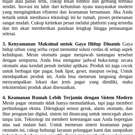
hujan atau panas terik, cukup tekan tombol dan gerbang terbuka
sendiri. Inovasi ini lahir dari kebutuhan nyata masyarakat modern
yang menginginkan efisiensi dan keamanan bersamaan. Jika Anda
tertarik untuk membawa teknologi ini ke rumah, proses pemesanan
sangat mudah. Cukup kirimkan pesan melalui platform yang tersedia
dan tim akan memberikan panduan lengkap hingga pemasangan
selesai.
3. Kenyamanan Maksimal untuk Gaya Hidup Dinamis
Gaya
hidup urban yang serba cepat menuntut solusi cerdas di setiap aspek
kehidupan. Mesin otomatis pagar menjawab tantangan tersebut
dengan sempurna. Anda bisa mengatur jadwal buka-tutup secara
otomatis atau kendali penuh melalui aplikasi. Produk ini juga cocok
untuk berbagai tipe pagar, baik lipat, geser, maupun swing. Untuk
mendapatkan produk ini, Anda bisa memesan langsung dengan
menyampaikan lokasi dan jenis pagar yang dimiliki, maka
rekomendasi produk akan disesuaikan.
4. Keamanan Rumah Lebih Terjamin dengan Sistem Modern
Mesin pagar otomatis tidak hanya memudahkan, tapi juga memberi
perlindungan ekstra. Dilengkapi sensor gerak, alarm otomatis, dan
fitur penguncian digital, sistem ini dirancang untuk mencegah akses
tanpa izin. Teknologi ini memberi ketenangan saat Anda bepergian
atau saat malam hari. Untuk memesan sistem keamanan pagar
otomatis ini, cukup hubungi layanan pelanggan kami dan sampaikan