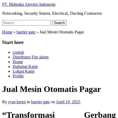
Skip
PT. Mabruka Aisypro Indonesia
to
Networking, Security Sistem, Electrical, Ducting Contractor
main
content
Search
Search
for:
Home
»
barrier gate
»
Jual Mesin Otomatis Pagar
Start here
contoh
Distributor Fire alarm
Home
Hubungi Kami
Lokasi Kami
Profile
Jual Mesin Otomatis Pagar
By
ryan keren
in
barrier gate
on
April 10, 2025
“Transformasi Gerbang