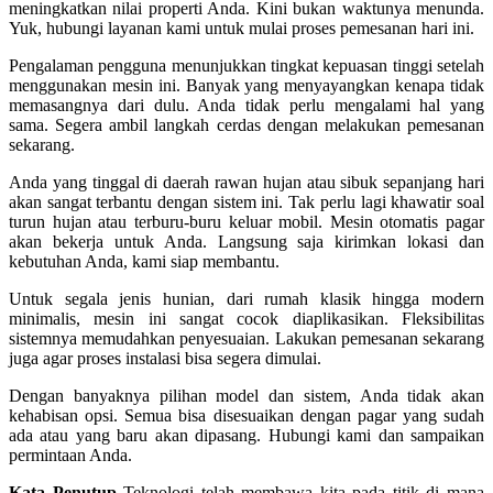
meningkatkan nilai properti Anda. Kini bukan waktunya menunda.
Yuk, hubungi layanan kami untuk mulai proses pemesanan hari ini.
Pengalaman pengguna menunjukkan tingkat kepuasan tinggi setelah
menggunakan mesin ini. Banyak yang menyayangkan kenapa tidak
memasangnya dari dulu. Anda tidak perlu mengalami hal yang
sama. Segera ambil langkah cerdas dengan melakukan pemesanan
sekarang.
Anda yang tinggal di daerah rawan hujan atau sibuk sepanjang hari
akan sangat terbantu dengan sistem ini. Tak perlu lagi khawatir soal
turun hujan atau terburu-buru keluar mobil. Mesin otomatis pagar
akan bekerja untuk Anda. Langsung saja kirimkan lokasi dan
kebutuhan Anda, kami siap membantu.
Untuk segala jenis hunian, dari rumah klasik hingga modern
minimalis, mesin ini sangat cocok diaplikasikan. Fleksibilitas
sistemnya memudahkan penyesuaian. Lakukan pemesanan sekarang
juga agar proses instalasi bisa segera dimulai.
Dengan banyaknya pilihan model dan sistem, Anda tidak akan
kehabisan opsi. Semua bisa disesuaikan dengan pagar yang sudah
ada atau yang baru akan dipasang. Hubungi kami dan sampaikan
permintaan Anda.
Kata Penutup
Teknologi telah membawa kita pada titik di mana