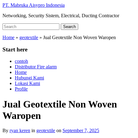
Skip
PT. Mabruka Aisypro Indonesia
to
Networking, Security Sistem, Electrical, Ducting Contractor
main
content
Search
Search
for:
Home
»
geotextile
»
Jual Geotextile Non Woven Waropen
Start here
contoh
Distributor Fire alarm
Home
Hubungi Kami
Lokasi Kami
Profile
Jual Geotextile Non Woven
Waropen
By
ryan keren
in
geotextile
on
September 7, 2025