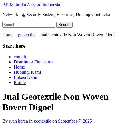
Skip
PT. Mabruka Aisypro Indonesia
to
Networking, Security Sistem, Electrical, Ducting Contractor
main
content
Search
Search
for:
Home
»
geotextile
»
Jual Geotextile Non Woven Boven Digoel
Start here
contoh
Distributor Fire alarm
Home
Hubungi Kami
Lokasi Kami
Profile
Jual Geotextile Non Woven
Boven Digoel
By
ryan keren
in
geotextile
on
September 7, 2025