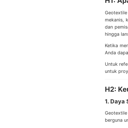
H1: Ap
Geotextil
mekanis, k
dan pemisa
hingga lan
Ketika me
Anda dapat
Untuk refe
untuk proy
H2: Ke
1. Daya 
Geotextil
berguna un