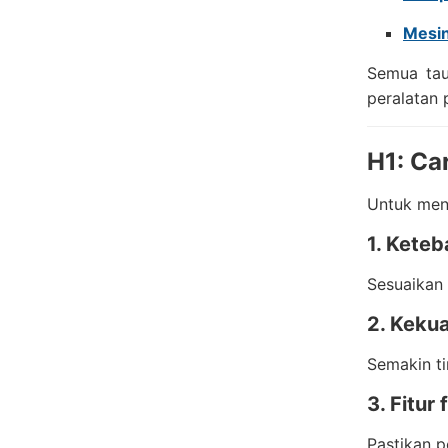
Mesin
Semua tau
peralatan
H1: Ca
Untuk men
1. Keteb
Sesuaikan 
2. Kekua
Semakin ti
3. Fitur f
Pastikan p