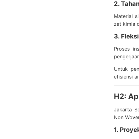
2. Taha
Material s
zat kimia 
3. Flek
Proses in
pengerjaan
Untuk pen
efisiensi a
H2: Ap
Jakarta S
Non Woven
1. Proye