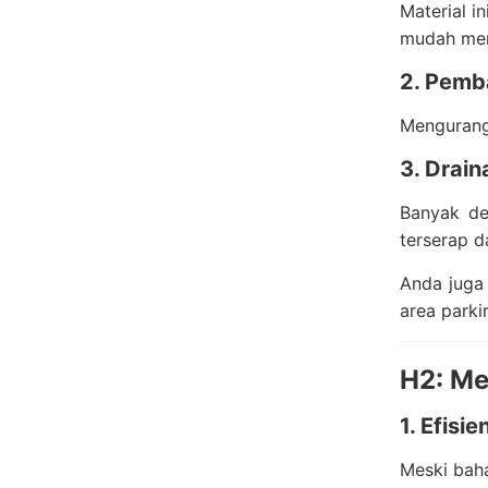
Material i
mudah men
2. Pemb
Mengurangi
3. Drai
Banyak de
terserap d
Anda juga 
area parki
H2: Me
1. Efisie
Meski baha