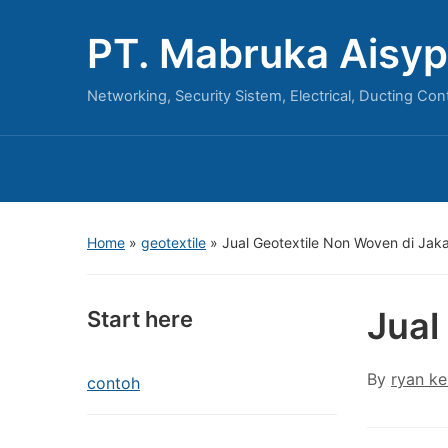
PT. Mabruka Aisyp
Networking, Security Sistem, Electrical, Ducting Con
Home
»
geotextile
»
Jual Geotextile Non Woven di Jaka
Jual
Start here
By
ryan ke
contoh