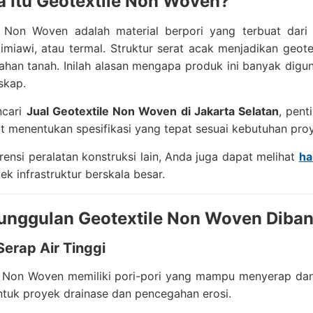
a Itu Geotextile Non Woven?
e Non Woven adalah material berpori yang terbuat dari s
imiawi, atau termal. Struktur serat acak menjadikan geotexti
han tanah. Inilah alasan mengapa produk ini banyak diguna
skap.
ncari
Jual Geotextile Non Woven di Jakarta Selatan
, pent
 menentukan spesifikasi yang tepat sesuai kebutuhan pro
rensi peralatan konstruksi lain, Anda juga dapat melihat
ha
ek infrastruktur berskala besar.
unggulan Geotextile Non Woven Diban
Serap Air Tinggi
e Non Woven memiliki pori-pori yang mampu menyerap dan 
tuk proyek drainase dan pencegahan erosi.