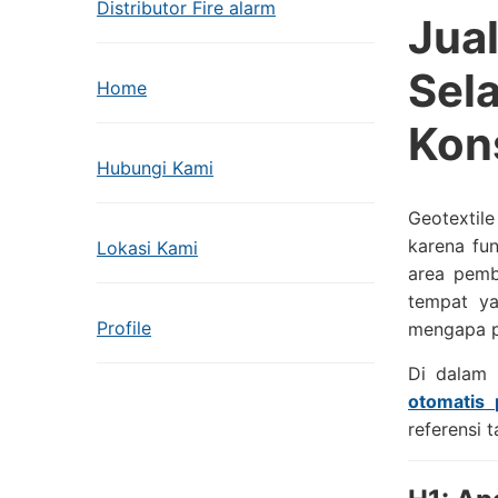
Distributor Fire alarm
Jua
Sel
Home
Kon
Hubungi Kami
Geotextile
karena fu
Lokasi Kami
area pemb
tempat ya
Profile
mengapa pr
Di dalam 
otomatis
referensi 