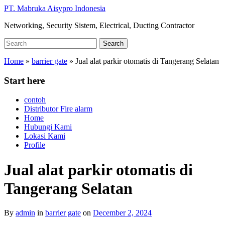
Skip
PT. Mabruka Aisypro Indonesia
to
Networking, Security Sistem, Electrical, Ducting Contractor
main
content
Search
Search
for:
Home
»
barrier gate
»
Jual alat parkir otomatis di Tangerang Selatan
Start here
contoh
Distributor Fire alarm
Home
Hubungi Kami
Lokasi Kami
Profile
Jual alat parkir otomatis di
Tangerang Selatan
By
admin
in
barrier gate
on
December 2, 2024