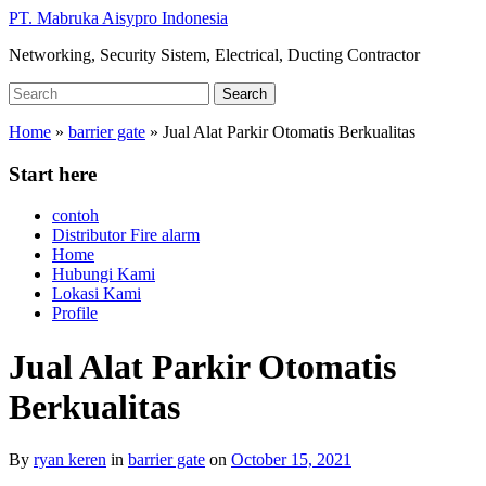
Skip
PT. Mabruka Aisypro Indonesia
to
Networking, Security Sistem, Electrical, Ducting Contractor
main
content
Search
Search
for:
Home
»
barrier gate
»
Jual Alat Parkir Otomatis Berkualitas
Start here
contoh
Distributor Fire alarm
Home
Hubungi Kami
Lokasi Kami
Profile
Jual Alat Parkir Otomatis
Berkualitas
By
ryan keren
in
barrier gate
on
October 15, 2021