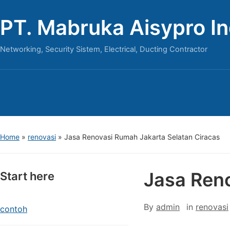
PT. Mabruka Aisypro I
Networking, Security Sistem, Electrical, Ducting Contractor
Home
»
renovasi
»
Jasa Renovasi Rumah Jakarta Selatan Ciracas
Jasa Reno
Start here
By
admin
in
renovasi
contoh