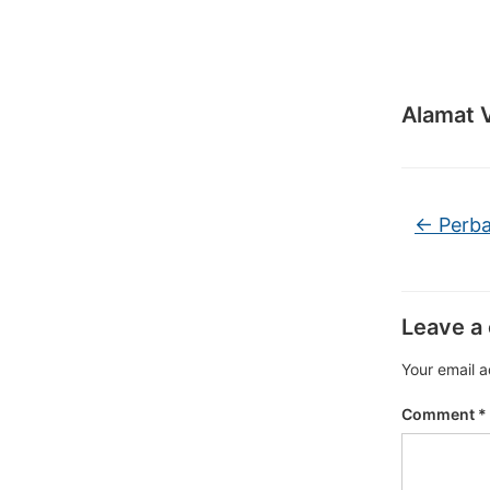
Alamat 
←
Perba
Leave a
Your email a
Comment
*