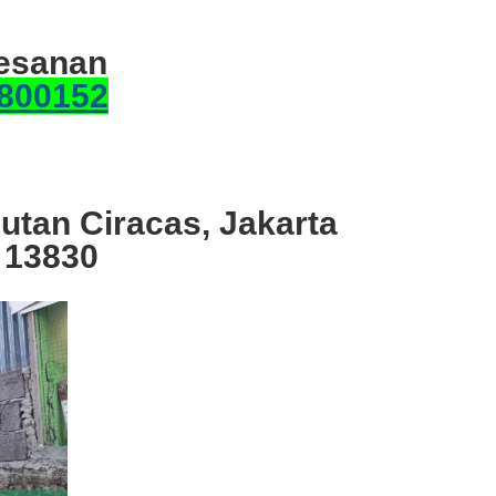
esanan
800152
utan Ciracas, Jakarta
 13830