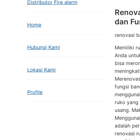
Distributor Fire alarm
Renova
dan Fu
Home
renovasi 
Hubungi Kami
Memiliki r
Anda untuk
bisa mero
Lokasi Kami
meningkat
Merenovasi
fungsi ban
Profile
menggunaka
ruko yang 
usang. Mak
Menggunaka
adalah pe
renovasi 