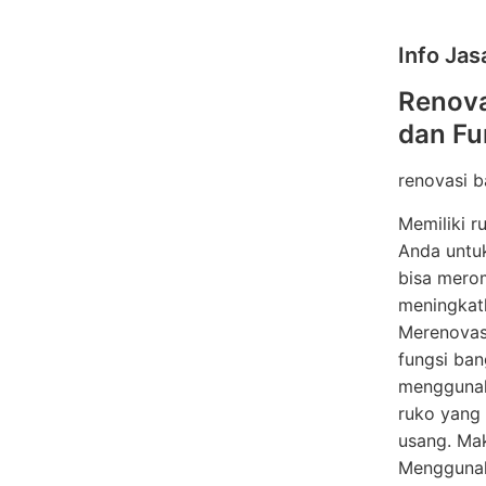
Info Jas
Renova
dan Fu
renovasi 
Memiliki r
Anda untuk
bisa mero
meningkat
Merenovasi
fungsi ban
menggunaka
ruko yang 
usang. Mak
Menggunaka