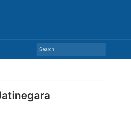
Search
for:
Jatinegara