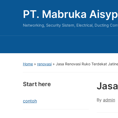
PT. Mabruka Aisyp
Networking, Security Sistem, Electrical, Ducting Con
Home
»
renovasi
»
Jasa Renovasi Ruko Terdekat Jatin
Jasa
Start here
By
admin
contoh