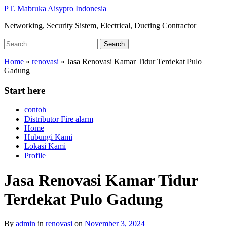
Skip
PT. Mabruka Aisypro Indonesia
to
Networking, Security Sistem, Electrical, Ducting Contractor
main
content
Search
Search
for:
Home
»
renovasi
»
Jasa Renovasi Kamar Tidur Terdekat Pulo
Gadung
Start here
contoh
Distributor Fire alarm
Home
Hubungi Kami
Lokasi Kami
Profile
Jasa Renovasi Kamar Tidur
Terdekat Pulo Gadung
By
admin
in
renovasi
on
November 3, 2024