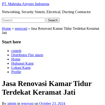
Skip
PT. Mabruka Aisypro Indonesia
to
Networking, Security Sistem, Electrical, Ducting Contractor
main
content
Search
Search
for:
Home
»
renovasi
»
Jasa Renovasi Kamar Tidur Terdekat Keramat
Jati
Start here
contoh
Distributor Fire alarm
Home
Hubungi Kami
Lokasi Kami
Profile
Jasa Renovasi Kamar Tidur
Terdekat Keramat Jati
By
admin
in
renovasi
on
October 23, 2024