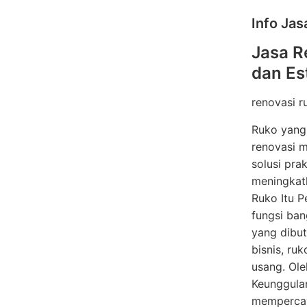
Info Jas
Jasa R
dan Es
renovasi 
Ruko yang 
renovasi m
solusi pra
meningkat
Ruko Itu P
fungsi ban
yang dibut
bisnis, ru
usang. Ole
Keunggula
mempercaya