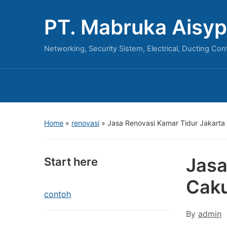
PT. Mabruka Aisyp
Networking, Security Sistem, Electrical, Ducting Con
Home
»
renovasi
»
Jasa Renovasi Kamar Tidur Jakarta
Jasa
Start here
Cak
contoh
By
admin