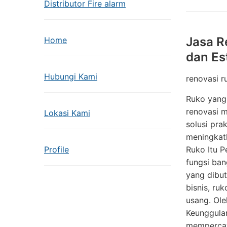
Distributor Fire alarm
Jasa R
Home
dan Es
Hubungi Kami
renovasi 
Ruko yang 
renovasi m
Lokasi Kami
solusi pra
meningkat
Profile
Ruko Itu P
fungsi ban
yang dibut
bisnis, ru
usang. Ole
Keunggula
mempercaya