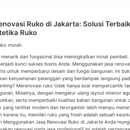
enovasi Ruko di Jakarta: Solusi Terba
tetika Ruko
ruko murah
menarik dan fungsional bisa meningkatkan minat pembeli. 
enjadi kunci sukses bisnis Anda. Menggunakan jasa renov
ktis untuk memperbarui desain dan fungsi bangunan. Ini buk
kan kenyamanan pelanggan yang berdampak langsung pad
enting? Merenovasi ruko tidak hanya soal mempercantik ta
gunan. Misalnya, dengan mengatur ulang layout interior aga
uhkan, serta memperbaiki kualitas bahan bangunan untuk d
ko yang terlihat modern dan terorganisir lebih mampu men
h karena itu, memiliki ruko yang fresh adalah sebuah keunt
n Menggunakan Jasa Renovasi Ruko di Jakarta Anda mungki
kan renovasi pada jasa profesional? Ini adalah pertanyaa