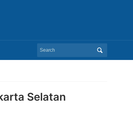
Search
for:
karta Selatan