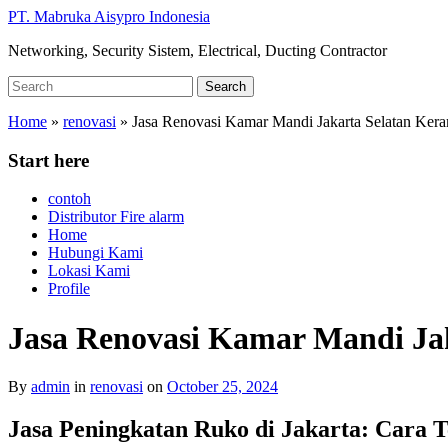
Skip
PT. Mabruka Aisypro Indonesia
to
Networking, Security Sistem, Electrical, Ducting Contractor
main
content
Search
Search
for:
Home
»
renovasi
»
Jasa Renovasi Kamar Mandi Jakarta Selatan Keram
Start here
contoh
Distributor Fire alarm
Home
Hubungi Kami
Lokasi Kami
Profile
Jasa Renovasi Kamar Mandi Jak
By
admin
in
renovasi
on
October 25, 2024
Jasa Peningkatan Ruko di Jakarta: Cara