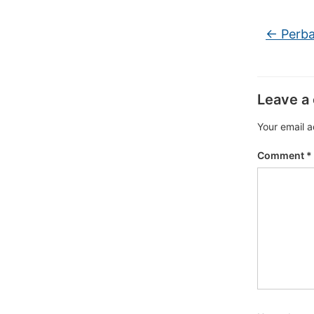
←
Perba
Leave a
Your email a
Comment
*