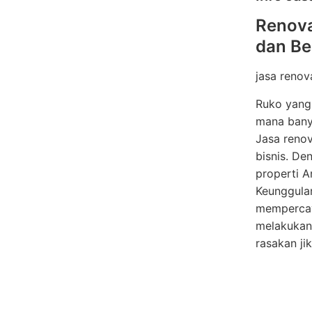
Renova
dan Be
jasa renov
Ruko yang 
mana banya
Jasa reno
bisnis. De
properti 
Keunggula
mempercaya
melakukan
rasakan ji