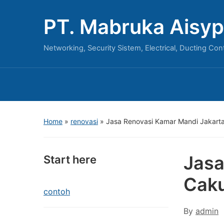
PT. Mabruka Aisyp
Networking, Security Sistem, Electrical, Ducting Con
Home
»
renovasi
»
Jasa Renovasi Kamar Mandi Jakart
Jasa
Start here
Cak
contoh
By
admin