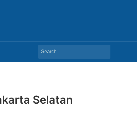
Search
for:
karta Selatan