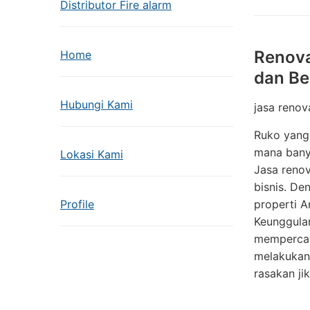
Distributor Fire alarm
Renova
Home
dan Be
Hubungi Kami
jasa renov
Ruko yang 
mana banya
Lokasi Kami
Jasa reno
bisnis. De
Profile
properti 
Keunggula
mempercaya
melakukan
rasakan ji