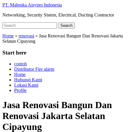
Skip
PT. Mabruka Aisypro Indonesia
to
Networking, Security Sistem, Electrical, Ducting Contractor
main
content
Search
Search
for:
Home
»
renovasi
»
Jasa Renovasi Bangun Dan Renovasi Jakarta
Selatan Cipayung
Start here
contoh
Distributor Fire alarm
Home
Hubungi Kami
Lokasi Kami
Profile
Jasa Renovasi Bangun Dan
Renovasi Jakarta Selatan
Cipayung