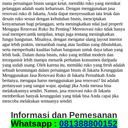
mana persaingan bisnis sangat ketat, memiliki ruko yang memikat
pelanggan adalah suatu keharusan. Dengan menggunakan jasa
renovasi ruko di Jakarta, Anda dapat menyesuaikan tata letak dan
desain ruko sesuai dengan kebutuhan bisnis, menciptakan
kenyamanan bagi pelanggan, serta meningkatkan nilai jual properti
Mengapa Renovasi Ruko Itu Penting? Merenovasi ruko tidak hanya
soal mempercantik tampilan, tetapi juga tentang meningkatkan
fungsi bangunan. Misalnya, dengan mengatur ulang layout interior
agar lebih praktis, menambah ruang atau fasilitas yang dibutuhkan,
serta memperbaiki kualitas bahan bangunan untuk daya tahan yang
lebih baik. Dalam dunia bisnis, ruko yang terlihat modern dan
terorganisir lebih mampu menarik perhatian konsumen daripada
yang sudah usang. Oleh karena itu, memiliki ruko yang fresh adalah
sebuah keuntungan dalam persaingan bisnis di Jakarta Keunggulan
Menggunakan Jasa Renovasi Ruko di Jakarta Pernahkah Anda
bertanya, mengapa harus menggunakan jasa renovasi? Ini adalah
pertanyaan yang sangat wajar, apalagi jika Anda merasa bisa
melakukannya sendiri. Namun, jasa renovasi ruko di Jakarta
memberikan banyak keunggulan yang tidak bisa Anda capai jika
mencoba melakukan semuanya sendiri
Informasi dan Pemesanan
Whatsapp :
081388800152