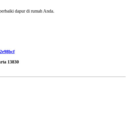
perbaiki dapur di rumah Anda.
52e98bcf
rta 13830