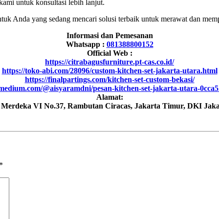
mi untuk konsultasi lebih lanjut.
 untuk Anda yang sedang mencari solusi terbaik untuk merawat dan mem
Informasi dan Pemesanan
Whatsapp :
081388800152
Official Web :
https://citrabagusfurniture.pt-cas.co.id/
https://toko-abi.com/28096/custom-kitchen-set-jakarta-utara.html
https://finalpartings.com/kitchen-set-custom-bekasi/
/medium.com/@aisyaramdni/pesan-kitchen-set-jakarta-utara-0cca
Alamat:
h Merdeka VI No.37, Rambutan Ciracas, Jakarta Timur, DKI Jaka
*