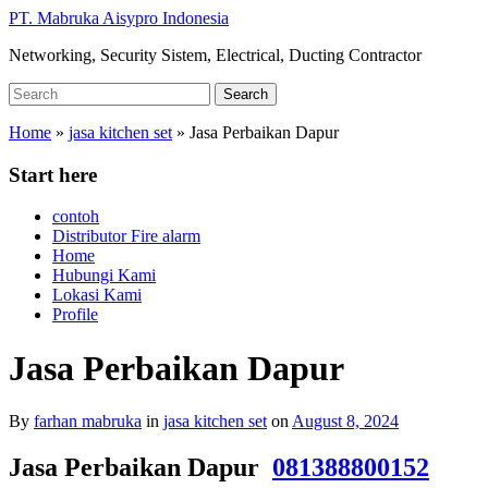
Skip
PT. Mabruka Aisypro Indonesia
to
Networking, Security Sistem, Electrical, Ducting Contractor
main
content
Search
Search
for:
Home
»
jasa kitchen set
»
Jasa Perbaikan Dapur
Start here
contoh
Distributor Fire alarm
Home
Hubungi Kami
Lokasi Kami
Profile
Jasa Perbaikan Dapur
By
farhan mabruka
in
jasa kitchen set
on
August 8, 2024
Jasa Perbaikan Dapur
081388800152