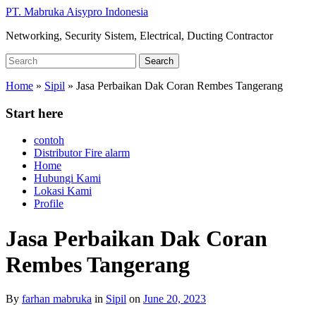
Skip
PT. Mabruka Aisypro Indonesia
to
Networking, Security Sistem, Electrical, Ducting Contractor
main
content
Search
Search
for:
Home
»
Sipil
»
Jasa Perbaikan Dak Coran Rembes Tangerang
Start here
contoh
Distributor Fire alarm
Home
Hubungi Kami
Lokasi Kami
Profile
Jasa Perbaikan Dak Coran
Rembes Tangerang
By
farhan mabruka
in
Sipil
on
June 20, 2023