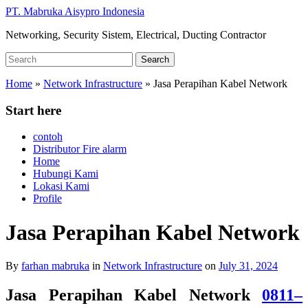
Skip
PT. Mabruka Aisypro Indonesia
to
Networking, Security Sistem, Electrical, Ducting Contractor
main
content
Search
Search
for:
Home
»
Network Infrastructure
»
Jasa Perapihan Kabel Network
Start here
contoh
Distributor Fire alarm
Home
Hubungi Kami
Lokasi Kami
Profile
Jasa Perapihan Kabel Network
By
farhan mabruka
in
Network Infrastructure
on
July 31, 2024
Jasa Perapihan Kabel Network
0811–