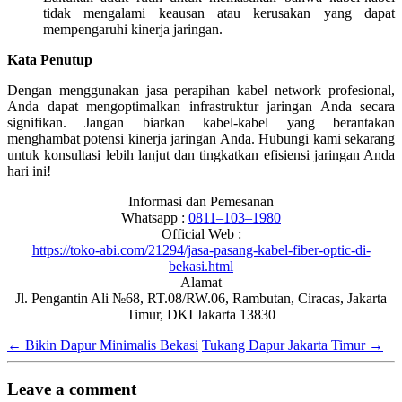
tidak mengalami keausan atau kerusakan yang dapat
mempengaruhi kinerja jaringan.
Kata Penutup
Dengan menggunakan jasa perapihan kabel network profesional,
Anda dapat mengoptimalkan infrastruktur jaringan Anda secara
signifikan. Jangan biarkan kabel-kabel yang berantakan
menghambat potensi kinerja jaringan Anda. Hubungi kami sekarang
untuk konsultasi lebih lanjut dan tingkatkan efisiensi jaringan Anda
hari ini!
Informasi dan Pemesanan
Whatsapp :
0811–103–1980
Official Web :
https://toko-abi.com/21294/jasa-pasang-kabel-fiber-optic-di-
bekasi.html
Alamat
Jl. Pengantin Ali №68, RT.08/RW.06, Rambutan, Ciracas, Jakarta
Timur, DKI Jakarta 13830
←
Bikin Dapur Minimalis Bekasi
Tukang Dapur Jakarta Timur
→
Leave a comment