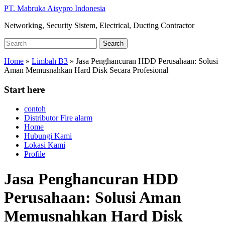
Skip
PT. Mabruka Aisypro Indonesia
to
Networking, Security Sistem, Electrical, Ducting Contractor
main
content
Search
Search
for:
Home
»
Limbah B3
»
Jasa Penghancuran HDD Perusahaan: Solusi
Aman Memusnahkan Hard Disk Secara Profesional
Start here
contoh
Distributor Fire alarm
Home
Hubungi Kami
Lokasi Kami
Profile
Jasa Penghancuran HDD
Perusahaan: Solusi Aman
Memusnahkan Hard Disk