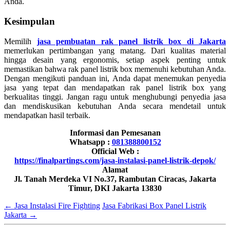
Anda.
Kesimpulan
Memilih
jasa pembuatan rak panel listrik box di Jakarta
memerlukan pertimbangan yang matang. Dari kualitas material
hingga desain yang ergonomis, setiap aspek penting untuk
memastikan bahwa rak panel listrik box memenuhi kebutuhan Anda.
Dengan mengikuti panduan ini, Anda dapat menemukan penyedia
jasa yang tepat dan mendapatkan rak panel listrik box yang
berkualitas tinggi. Jangan ragu untuk menghubungi penyedia jasa
dan mendiskusikan kebutuhan Anda secara mendetail untuk
mendapatkan hasil terbaik.
Informasi dan Pemesanan
Whatsapp :
081388800152
Official Web :
https://finalpartings.com/jasa-instalasi-panel-listrik-depok/
Alamat
Jl. Tanah Merdeka VI No.37, Rambutan Ciracas, Jakarta
Timur, DKI Jakarta 13830
←
Jasa Instalasi Fire Fighting
Jasa Fabrikasi Box Panel Listrik
Jakarta
→