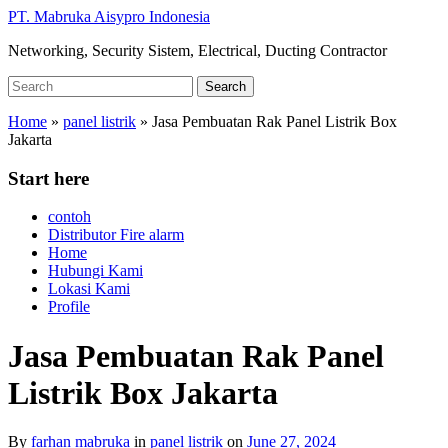
Skip
PT. Mabruka Aisypro Indonesia
to
Networking, Security Sistem, Electrical, Ducting Contractor
main
content
Search
Search
for:
Home
»
panel listrik
»
Jasa Pembuatan Rak Panel Listrik Box
Jakarta
Start here
contoh
Distributor Fire alarm
Home
Hubungi Kami
Lokasi Kami
Profile
Jasa Pembuatan Rak Panel
Listrik Box Jakarta
By
farhan mabruka
in
panel listrik
on
June 27, 2024