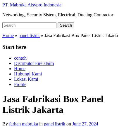
Skip
PT. Mabruka Aisypro Indonesia
to
Networking, Security Sistem, Electrical, Ducting Contractor
main
content
Search
Search
for:
Home
»
panel listrik
»
Jasa Fabrikasi Box Panel Listrik Jakarta
Start here
contoh
Distributor Fire alarm
Home
Hubungi Kami
Lokasi Kami
Profile
Jasa Fabrikasi Box Panel
Listrik Jakarta
By
farhan mabruka
in
panel listrik
on
June 27, 2024