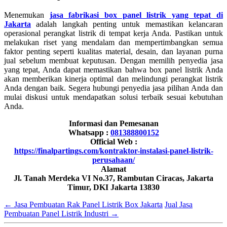
Menemukan
jasa fabrikasi box panel listrik yang tepat di
Jakarta
adalah langkah penting untuk memastikan kelancaran
operasional perangkat listrik di tempat kerja Anda. Pastikan untuk
melakukan riset yang mendalam dan mempertimbangkan semua
faktor penting seperti kualitas material, desain, dan layanan purna
jual sebelum membuat keputusan. Dengan memilih penyedia jasa
yang tepat, Anda dapat memastikan bahwa box panel listrik Anda
akan memberikan kinerja optimal dan melindungi perangkat listrik
Anda dengan baik. Segera hubungi penyedia jasa pilihan Anda dan
mulai diskusi untuk mendapatkan solusi terbaik sesuai kebutuhan
Anda.
Informasi dan Pemesanan
Whatsapp :
081388800152
Official Web :
https://finalpartings.com/kontraktor-instalasi-panel-listrik-
perusahaan/
Alamat
Jl. Tanah Merdeka VI No.37, Rambutan Ciracas, Jakarta
Timur, DKI Jakarta 13830
←
Jasa Pembuatan Rak Panel Listrik Box Jakarta
Jual Jasa
Pembuatan Panel Listrik Industri
→