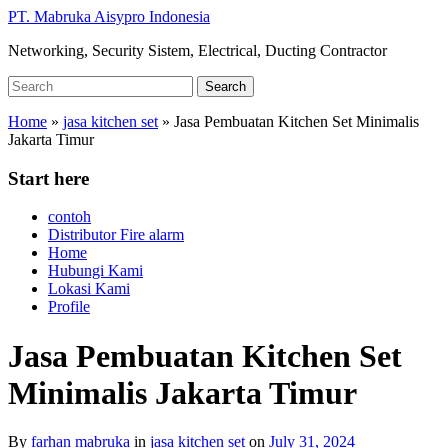
Skip
PT. Mabruka Aisypro Indonesia
to
Networking, Security Sistem, Electrical, Ducting Contractor
main
content
Search
Search
for:
Home
»
jasa kitchen set
»
Jasa Pembuatan Kitchen Set Minimalis
Jakarta Timur
Start here
contoh
Distributor Fire alarm
Home
Hubungi Kami
Lokasi Kami
Profile
Jasa Pembuatan Kitchen Set
Minimalis Jakarta Timur
By
farhan mabruka
in
jasa kitchen set
on
July 31, 2024