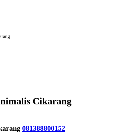
arang
nimalis Cikarang
ikarang
081388800152