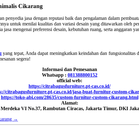
nimalis Cikarang
n penyedia jasa dengan reputasi baik dan pengalaman dalam pembuatan
mnya untuk menilai kualitas dan variasi desain yang ditawarkan oleh pe
a jasa mengenai preferensi desain, kebutuhan ruang, serta anggaran y
g
yang tepat, Anda dapat meningkatkan keindahan dan fungsionalitas d
mesanan segera!
Informasi dan Pemesanan
Whatsapp :
081388800152
official web:
https://citrabagusfurniture.pt-cas.co.id/
s://citrabagusfurniture.pt-cas.co.id/jasa-buat-furnitur-custom-cika
https://toko-abi.com/28635/custom-furnitur-custom-cikarang.html
Alamat:
h Merdeka VI No.37, Rambutan Ciracas, Jakarta Timur, DKI Jaka
karang
→