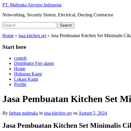
Skip
PT. Mabruka Aisypro Indonesia
to
Networking, Security Sistem, Electrical, Ducting Contractor
main
content
Search
Search
for:
Home
»
jasa kitchen set
»
Jasa Pembuatan Kitchen Set Minimalis Cik
Start here
contoh
Distributor Fire alarm
Home
Hubungi Kami
Lokasi Kami
Profile
Jasa Pembuatan Kitchen Set Mi
By
farhan mabruka
in
jasa kitchen set
on
August 5, 2024
Jasa Pembuatan Kitchen Set Minimalis C