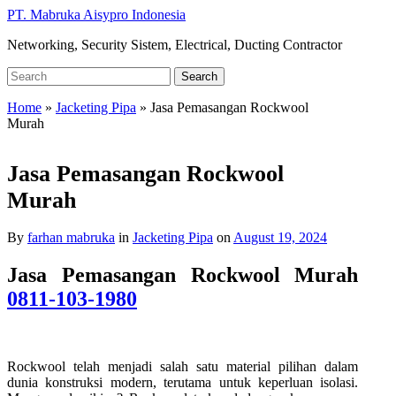
Skip
PT. Mabruka Aisypro Indonesia
to
Networking, Security Sistem, Electrical, Ducting Contractor
main
content
Search
Search
for:
Home
»
Jacketing Pipa
»
Jasa Pemasangan Rockwool
Murah
Jasa Pemasangan Rockwool
Murah
By
farhan mabruka
in
Jacketing Pipa
on
August 19, 2024
Jasa Pemasangan Rockwool Murah
0811-103-1980
Rockwool telah menjadi salah satu material pilihan dalam
dunia konstruksi modern, terutama untuk keperluan isolasi.