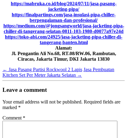
https://mabruka.co.id/blog/2024/07/11/jasa-pasang-
jacketing-pipa/
https://finalpartings.com/jasa-insulasi-pipa-chiller-
berpengalaman-dan-profesional/
https://medium.com/@jongsangworld/jasa-jacketing-pipa-
chiller-di-tangerang-selatan-0811-103-1980-d0077a97e24d
https://toko-abi.com/24925/jasa-jacketing-pipa-chiller-di-
tangerang-banten.html
Alamat:
Jl. Pengantin Ali No.68, RT.08/RW.06, Rambutan,
Ciracas, Jakarta Timur, DKI Jakarta 13830
←
Jasa Pasang Partisi Rockwool 2 Lapis
Jasa Pembuatan
Kitchen Set Per Meter Jakarta Selatan
→
Leave a comment
Your email address will not be published.
Required fields are
marked
*
Comment
*