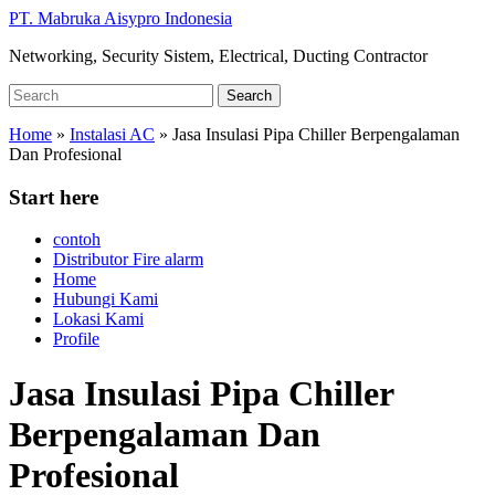
Skip
PT. Mabruka Aisypro Indonesia
to
Networking, Security Sistem, Electrical, Ducting Contractor
main
content
Search
Search
for:
Home
»
Instalasi AC
»
Jasa Insulasi Pipa Chiller Berpengalaman
Dan Profesional
Start here
contoh
Distributor Fire alarm
Home
Hubungi Kami
Lokasi Kami
Profile
Jasa Insulasi Pipa Chiller
Berpengalaman Dan
Profesional