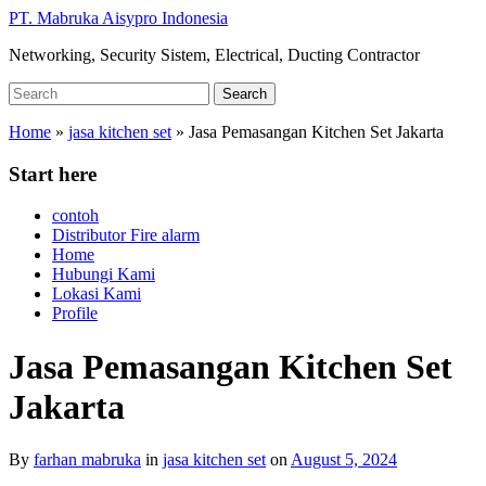
Skip
PT. Mabruka Aisypro Indonesia
to
Networking, Security Sistem, Electrical, Ducting Contractor
main
content
Search
Search
for:
Home
»
jasa kitchen set
»
Jasa Pemasangan Kitchen Set Jakarta
Start here
contoh
Distributor Fire alarm
Home
Hubungi Kami
Lokasi Kami
Profile
Jasa Pemasangan Kitchen Set
Jakarta
By
farhan mabruka
in
jasa kitchen set
on
August 5, 2024