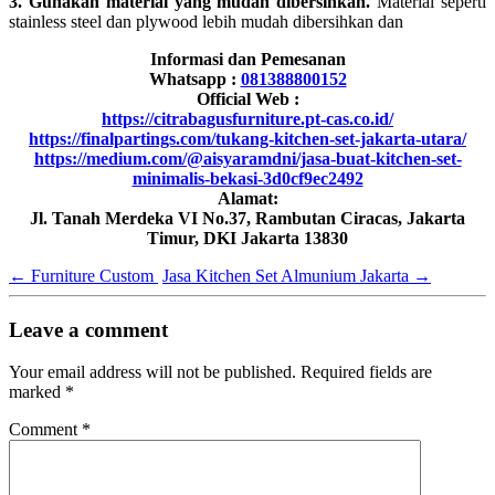
3. Gunakan material yang mudah dibersihkan.
Material seperti
stainless steel dan plywood lebih mudah dibersihkan dan
Informasi dan Pemesanan
Whatsapp :
081388800152
Official Web :
https://citrabagusfurniture.pt-cas.co.id/
https://finalpartings.com/tukang-kitchen-set-jakarta-utara/
https://medium.com/@aisyaramdni/jasa-buat-kitchen-set-
minimalis-bekasi-3d0cf9ec2492
Alamat:
Jl. Tanah Merdeka VI No.37, Rambutan Ciracas, Jakarta
Timur, DKI Jakarta 13830
←
Furniture Custom
Jasa Kitchen Set Almunium Jakarta
→
Leave a comment
Your email address will not be published.
Required fields are
marked
*
Comment
*