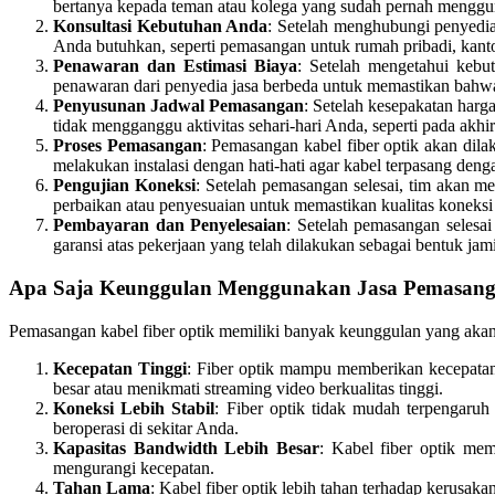
bertanya kepada teman atau kolega yang sudah pernah mengguna
Konsultasi Kebutuhan Anda
: Setelah menghubungi penyedia 
Anda butuhkan, seperti pemasangan untuk rumah pribadi, kantor
Penawaran dan Estimasi Biaya
: Setelah mengetahui keb
penawaran dari penyedia jasa berbeda untuk memastikan bahw
Penyusunan Jadwal Pemasangan
: Setelah kesepakatan harg
tidak mengganggu aktivitas sehari-hari Anda, seperti pada akhi
Proses Pemasangan
: Pemasangan kabel fiber optik akan dila
melakukan instalasi dengan hati-hati agar kabel terpasang deng
Pengujian Koneksi
: Setelah pemasangan selesai, tim akan m
perbaikan atau penyesuaian untuk memastikan kualitas koneksi 
Pembayaran dan Penyelesaian
: Setelah pemasangan selesa
garansi atas pekerjaan yang telah dilakukan sebagai bentuk jami
Apa Saja Keunggulan Menggunakan Jasa Pemasanga
Pemasangan kabel fiber optik memiliki banyak keunggulan yang akan 
Kecepatan Tinggi
: Fiber optik mampu memberikan kecepatan i
besar atau menikmati streaming video berkualitas tinggi.
Koneksi Lebih Stabil
: Fiber optik tidak mudah terpengaruh 
beroperasi di sekitar Anda.
Kapasitas Bandwidth Lebih Besar
: Kabel fiber optik mem
mengurangi kecepatan.
Tahan Lama
: Kabel fiber optik lebih tahan terhadap kerusak