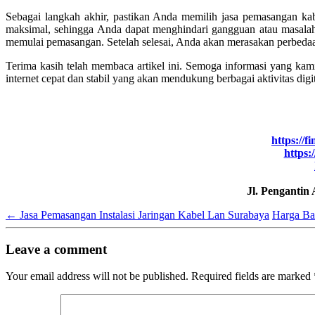
Sebagai langkah akhir, pastikan Anda memilih jasa pemasangan kab
maksimal, sehingga Anda dapat menghindari gangguan atau masalah 
memulai pemasangan. Setelah selesai, Anda akan merasakan perbedaan
Terima kasih telah membaca artikel ini. Semoga informasi yang ka
internet cepat dan stabil yang akan mendukung berbagai aktivitas digi
https://f
https:
Jl. Pengantin
←
Jasa Pemasangan Instalasi Jaringan Kabel Lan Surabaya
Harga Ba
Leave a comment
Your email address will not be published.
Required fields are marked