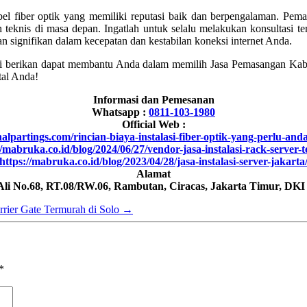
el fiber optik yang memiliki reputasi baik dan berpengalaman. Pem
teknis di masa depan. Ingatlah untuk selalu melakukan konsultasi t
 signifikan dalam kecepatan dan kestabilan koneksi internet Anda.
mi berikan dapat membantu Anda dalam memilih Jasa Pemasangan Kabe
tal Anda!
Informasi dan Pemesanan
Whatsapp :
0811-103-1980
Official Web :
inalpartings.com/rincian-biaya-instalasi-fiber-optik-yang-perlu-and
//mabruka.co.id/blog/2024/06/27/vendor-jasa-instalasi-rack-server-t
https://mabruka.co.id/blog/2023/04/28/jasa-instalasi-server-jakarta
Alamat
 Ali No.68, RT.08/RW.06, Rambutan, Ciracas, Jakarta Timur, DKI
rrier Gate Termurah di Solo
→
*