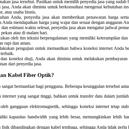
kan jasa tersebut. Pastikan untuk memilih penyedia jasa yang sudah b
jasa, Anda akan diminta untuk berkonsultasi mengenai kebutuhan insta
, atau usaha bisnis.
utuhan Anda, penyedia jasa akan memberikan penawaran harga sert
a Anda mendapatkan harga yang wajar dan sesuai dengan anggaran An
a dan estimasi waktu selesai, penyedia jasa akan mengatur jadwal pem
r pekan atau di malam hari.
kukan oleh tim teknisi berpengalaman yang memiliki keterampilan dan
an rapi dan aman.
elakukan pengujian untuk memastikan bahwa koneksi internet Anda ber
terbaik.
i dan koneksi diuji, Anda akan diminta untuk melakukan pembayaran
nan dari penyedia jasa.
n Kabel Fiber Optik?
sangat bermanfaat bagi pengguna. Beberapa keunggulan tersebut antar
nternet yang sangat tinggi, bahkan untuk transfer data dalam jumlah 
oleh gangguan elektromagnetik, sehingga koneksi internet tetap stab
iliki kapasitas bandwidth yang lebih besar, memungkinkan lebih ba
an fisik dibandingkan dengan kabel tembaga, sehingga Anda tidak perlu