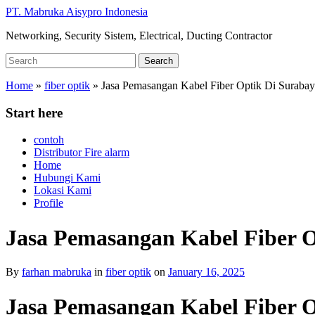
Skip
PT. Mabruka Aisypro Indonesia
to
Networking, Security Sistem, Electrical, Ducting Contractor
main
content
Search
Search
for:
Home
»
fiber optik
»
Jasa Pemasangan Kabel Fiber Optik Di Suraba
Start here
contoh
Distributor Fire alarm
Home
Hubungi Kami
Lokasi Kami
Profile
Jasa Pemasangan Kabel Fiber O
By
farhan mabruka
in
fiber optik
on
January 16, 2025
Jasa Pemasangan Kabel Fiber 