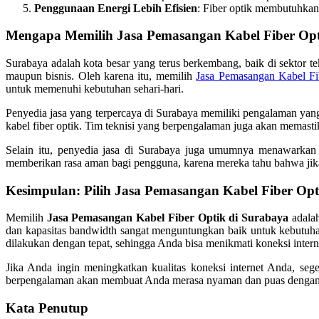
Penggunaan Energi Lebih Efisien
: Fiber optik membutuhkan 
Mengapa Memilih Jasa Pemasangan Kabel Fiber Opt
Surabaya adalah kota besar yang terus berkembang, baik di sektor te
maupun bisnis. Oleh karena itu, memilih
Jasa Pemasangan Kabel Fi
untuk memenuhi kebutuhan sehari-hari.
Penyedia jasa yang terpercaya di Surabaya memiliki pengalaman yan
kabel fiber optik. Tim teknisi yang berpengalaman juga akan memast
Selain itu, penyedia jasa di Surabaya juga umumnya menawarkan l
memberikan rasa aman bagi pengguna, karena mereka tahu bahwa jika
K
esimpulan: Pilih Jasa Pemasangan Kabel Fiber Opt
Memilih
Jasa Pemasangan Kabel Fiber Optik di Surabaya
adalah
dan kapasitas bandwidth sangat menguntungkan baik untuk kebutuh
dilakukan dengan tepat, sehingga Anda bisa menikmati koneksi interne
Jika Anda ingin meningkatkan kualitas koneksi internet Anda, se
berpengalaman akan membuat Anda merasa nyaman dan puas dengan ha
Kata Penutup