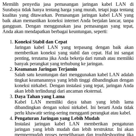
Memilih penyedia jasa pemasangan jaringan kabel LAN di
Surabaya tidak hanya tentang harga yang murah, tetapi juga tentang
kualitas yang ditawarkan. Pemasangan jaringan kabel LAN yang
baik akan memastikan koneksi internet Anda berjalan lancar, tanpa
gangguan. Dengan menggunakan jasa pemasangan yang tepat,
Anda akan mendapatkan berbagai keuntungan, seperti:
Koneksi Stabil dan Cepat
Jaringan kabel LAN yang terpasang dengan baik akan
memberikan koneksi yang stabil dan cepat. Hal ini sangat
penting, terutama jika Anda bekerja dari rumah atau memiliki
banyak perangkat yang terhubung ke jaringan.
Keamanan Jaringan Terjamin
Salah satu keuntungan dari menggunakan kabel LAN adalah
tingkat keamanannya yang lebih tinggi dibandingkan dengan
koneksi nirkabel. Dengan instalasi yang tepat, jaringan Anda
akan lebih terlindungi dari ancaman eksternal.
Daya Tahan yang Lama
Kabel LAN memiliki daya tahan yang lebih lama
dibandingkan dengan solusi nirkabel. Ini berarti Anda tidak
perlu khawatir sering-sering mengganti perangkat atau kabel.
Pengaturan Jaringan yang Lebih Mudah
Instalasi jaringan kabel LAN memberikan pengaturan
jaringan yang lebih mudah dan lebih terstruktur. Ini akan
mempermudah proses pemeliharaan dan troubleshooting jika