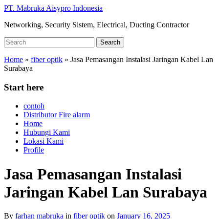
Skip
PT. Mabruka Aisypro Indonesia
to
Networking, Security Sistem, Electrical, Ducting Contractor
main
content
Search
Search
for:
Home
»
fiber optik
»
Jasa Pemasangan Instalasi Jaringan Kabel Lan
Surabaya
Start here
contoh
Distributor Fire alarm
Home
Hubungi Kami
Lokasi Kami
Profile
Jasa Pemasangan Instalasi
Jaringan Kabel Lan Surabaya
By
farhan mabruka
in
fiber optik
on
January 16, 2025