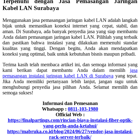
Terpenuhi dengan Jasa Pemasangan Jaringan
Kabel LAN Surabaya
Menggunakan jasa pemasangan jaringan kabel LAN adalah langkah
bijak untuk memastikan koneksi internet yang cepat, stabil, dan
aman. Di Surabaya, ada banyak penyedia jasa yang siap membantu
Anda dalam pemasangan jaringan kabel LAN. Pilihlah yang terbaik
dan pastikan bahwa instalasi yang dilakukan memenuhi standar
kualitas yang tinggi. Dengan begitu, Anda akan mendapatkan
koneksi yang optimal, baik untuk kebutuhan bisnis maupun pribadi.
Terima kasih telah membaca artikel ini, dan semoga informasi yang
kami berikan dapat membantu Anda dalam memilih
jasa
pemasangan instalasi jaringan kabel LAN di Surabaya
yang tepat.
Jika Anda memiliki pertanyaan lebih lanjut, jangan ragu untuk
menghubungi penyedia jasa pilihan Anda. Selamat memilih dan
semoga sukses!
Informasi dan Pemesanan
Whatsapp :
0811-103-1980
Official Web :
https://finalpartings.com/rincian-biaya-instalasi-fiber-optik-
yang-perlu-anda-ketahui/
https://mabruka.co.id/blog/2024/06/27/vendor-jasa-instalasi-
rack-server-terbaik/