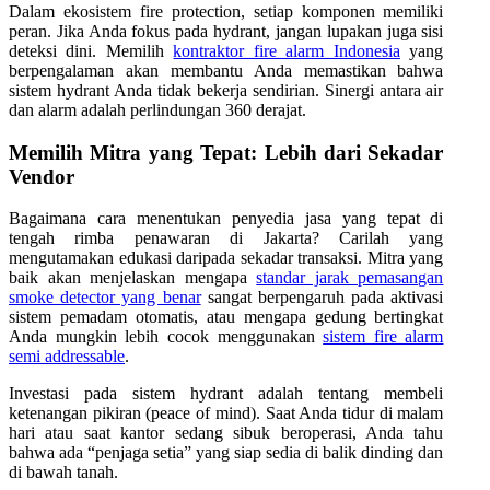
Dalam ekosistem fire protection, setiap komponen memiliki
peran. Jika Anda fokus pada hydrant, jangan lupakan juga sisi
deteksi dini. Memilih
kontraktor fire alarm Indonesia
yang
berpengalaman akan membantu Anda memastikan bahwa
sistem hydrant Anda tidak bekerja sendirian. Sinergi antara air
dan alarm adalah perlindungan 360 derajat.
Memilih Mitra yang Tepat: Lebih dari Sekadar
Vendor
Bagaimana cara menentukan penyedia jasa yang tepat di
tengah rimba penawaran di Jakarta? Carilah yang
mengutamakan edukasi daripada sekadar transaksi. Mitra yang
baik akan menjelaskan mengapa
standar jarak pemasangan
smoke detector yang benar
sangat berpengaruh pada aktivasi
sistem pemadam otomatis, atau mengapa gedung bertingkat
Anda mungkin lebih cocok menggunakan
sistem fire alarm
semi addressable
.
Investasi pada sistem hydrant adalah tentang membeli
ketenangan pikiran (peace of mind). Saat Anda tidur di malam
hari atau saat kantor sedang sibuk beroperasi, Anda tahu
bahwa ada “penjaga setia” yang siap sedia di balik dinding dan
di bawah tanah.