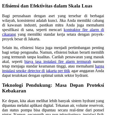
Efisiensi dan Efektivitas dalam Skala Luas
Bagi perusahaan dengan aset yang tersebar di berbagai
wilayah, konsistensi adalah kunci. Jika Anda memiliki cabang
di kawasan industri, pastikan mitra Anda juga memahami
spesifikasi di sana, seperti mencari
kontraktor fire alarm di
cikarang
yang memiliki standar kerja setara dengan proyek-
proyek besar di Jakarta.
Selain itu, efisiensi biaya juga menjadi pertimbangan penting
bagi setiap pengusaha. Namun, efisiensi bukan berarti memilih
yang termurah tanpa kualitas. Carilah penawaran yang masuk
akal, seperti
biaya jasa instalasi fire alarm termurah
namun
tetap menjaga standar keamanan tinggi, atau memahami
harga
instalasi smoke detector di jakarta per titik
agar anggaran Anda
dapat teralokasi dengan optimal untuk sektor hydrant.
Teknologi Pendukung: Masa Depan Proteksi
Kebakaran
Ke depan, kita akan melihat lebih banyak sistem hydrant yang
dipantau melalui aplikasi digital. Tekanan air, volume reservoir,
dan status pompa bisa dipantau secara real-time dari ponsel
pintar. Namun, secanggih apa pun teknologinya, instalasi fisik