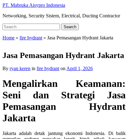
Skip
PT. Mabruka Aisypro Indonesia
to
Networking, Security Sistem, Electrical, Ducting Contractor
main
content
Search
Search
for:
Home
»
fire hydrant
»
Jasa Pemasangan Hydrant Jakarta
Jasa Pemasangan Hydrant Jakarta
By
ryan keren
in
fire hydrant
on
April 1, 2026
Mengalirkan Keamanan:
Seni dan Strategi Jasa
Pemasangan Hydrant
Jakarta
Jakarta adalah detak jantung ekonomi Indonesia. Di balik
gemerlap gedung pencakar langit, hiruk pikuk kawasan