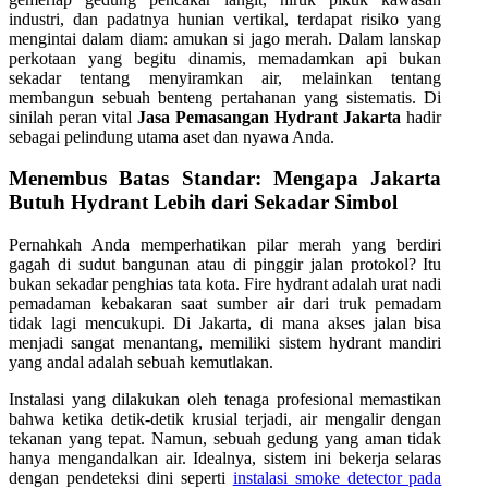
industri, dan padatnya hunian vertikal, terdapat risiko yang
mengintai dalam diam: amukan si jago merah. Dalam lanskap
perkotaan yang begitu dinamis, memadamkan api bukan
sekadar tentang menyiramkan air, melainkan tentang
membangun sebuah benteng pertahanan yang sistematis. Di
sinilah peran vital
Jasa Pemasangan Hydrant Jakarta
hadir
sebagai pelindung utama aset dan nyawa Anda.
Menembus Batas Standar: Mengapa Jakarta
Butuh Hydrant Lebih dari Sekadar Simbol
Pernahkah Anda memperhatikan pilar merah yang berdiri
gagah di sudut bangunan atau di pinggir jalan protokol? Itu
bukan sekadar penghias tata kota. Fire hydrant adalah urat nadi
pemadaman kebakaran saat sumber air dari truk pemadam
tidak lagi mencukupi. Di Jakarta, di mana akses jalan bisa
menjadi sangat menantang, memiliki sistem hydrant mandiri
yang andal adalah sebuah kemutlakan.
Instalasi yang dilakukan oleh tenaga profesional memastikan
bahwa ketika detik-detik krusial terjadi, air mengalir dengan
tekanan yang tepat. Namun, sebuah gedung yang aman tidak
hanya mengandalkan air. Idealnya, sistem ini bekerja selaras
dengan pendeteksi dini seperti
instalasi smoke detector pada