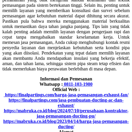
pemasangan pada sistem bertekanan tinggi. Selain itu, penting untuk
memilih layanan yang memberikan konsultasi dan survei sebelum
pemasangan agar kebutuhan material dapat dihitung secara akurat.
Pastikan pula bahwa mereka menggunakan material berkualitas
untuk memastikan daya tahan jangka panjang. Tips lain yang tidak
kalah penting adalah memilih layanan dengan pengerjaan rapi dan
cepat tanpa mengabaikan standar keselamatan kerja. Untuk
memesan jasa pemasangan, Anda cukup menghubungi kontak resmi
penyedia layanan dan menjelaskan kebutuhan serta kondisi pipa
yang akan diisolasi. Pendekatan yang tepat dalam memilih layanan
akan membantu Anda mendapatkan insulasi yang bekerja efektif,
aman, dan tahan lama, sehingga sistem pipa steam tetap efisien dan
tidak memerlukan biaya perawatan berlebihan di masa depan.
Informasi dan Pemesanan
Whatsapp :
0811-103-1980
Official Web :
https://finalpartings.com/harga-jasa-pemasangan-exhaust-fan/
https://finalpartings.com/jasa-pembuatan-ducting-ac-dan-
exhaust/
https://mabruka.co.id/blog/2024/07/10/perusahaan-kontraktor-
jasa-pemasangan-ducting-pu/
https://mabruka.co.id/blog/2023/04/14/harga-jasa-pemasangan-
ducting/
Alamat