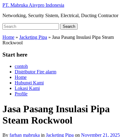
Skip
PT. Mabruka Aisypro Indonesia
to
Networking, Security Sistem, Electrical, Ducting Contractor
main
content
Search
Search
for:
Home
»
Jacketing Pipa
»
Jasa Pasang Insulasi Pipa Steam
Rockwool
Start here
contoh
Distributor Fire alarm
Home
Hubungi Kami
Lokasi Kami
Profile
Jasa Pasang Insulasi Pipa
Steam Rockwool
By
farhan mabruka
in
Jacketing Pipa
on
November 21, 2025