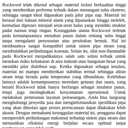
Rockwool telah dikenal sebagai material isolasi berkualitas tinggi
yang memberikan performa terbaik dalam menangani suhu ekstrem,
sehingga sangat ideal digunakan pada jalur pipa uap. Material ini
berasal dari batuan mineral alami yang dipanaskan hingga meleleh,
kemudian diproses menjadi serat-serat halus yang memiliki struktur
padat namun tetap ringan. Keunggulan utama Rockwool terletak
pada kemampuannya menahan panas dalam rentang suhu tinggi
tanpa mengalami penyusutan atau perubahan bentuk. Hal ini
membuatnya sangat kompatibel untuk sistem pipa steam yang
membutuhkan perlindungan konstan. Selain itu, sifat non-flammable
pada Rockwool menjadikannya salah satu solusi terbaik untuk
menekan risiko kebakaran di area industri atau bangunan besar yang
memiliki jalur distribusi uap. Ketika digunakan sebagai insulasi,
material ini mampu memberikan stabilitas termal sehingga aliran
steam tetap berada pada temperatur yang dibutuhkan. Kelebihan
lainnya adalah kemampuannya meredam getaran dan suara, yang
berarti Rockwool tidak hanya berfungsi sebagai insulator panas,
tetapi juga meningkatkan kenyamanan operasional. Untuk
melakukan pemesanan layanan pemasangan, Anda bisa langsung
menghubungi penyedia jasa dan menginformasikan spesifikasi pipa
yang akan diisolasi agar proses perencanaan dapat dilakukan lebih
akurat. Dengan memahami keunggulan material ini, pengguna dapat
memperoleh perlindungan maksimal terhadap sistem pipa steam dan
memastikan efisiensi energi berjalan secara optimal tanpa