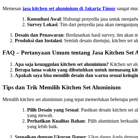
Memesan
jasa kitchen set aluminium di Jakarta Timur
sangat mud
Konsultasi Awal
: Hubungi penyedia jasa untuk menjadwa
Survey Lokasi
: Tim dari penyedia jasa akan mengunju
Desain dan Penawaran
: Berdasarkan hasil survey, tim akan
Produksi dan Instalasi
: Setelah desain disetujui, kitchen se
FAQ – Pertanyaan Umum tentang Jasa Kitchen Set 
Apa saja keunggulan kitchen set aluminium?
Kitchen set al
Berapa lama waktu yang dibutuhkan untuk memasang kit
Apakah saya bisa memilih desain dan warna sesuai keingi
Tips dan Trik Memilih Kitchen Set Aluminium
Memilih kitchen set aluminium yang tepat memerlukan beberapa perti
Pilih Desain yang Sesuai
: Pastikan desain kitchen set
yang mewah.
Perhatikan Kualitas Bahan
: Pilih aluminium berkual
yang lebih baik.
Sesuaikan dengan Ukuran Dapur
: Ukur dapur Anda dengan c