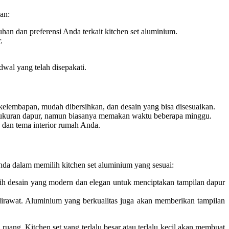
an:
han dan preferensi Anda terkait kitchen set aluminium.
.
dwal yang telah disepakati.
kelembapan, mudah dibersihkan, dan desain yang bisa disesuaikan.
ukuran dapur, namun biasanya memakan waktu beberapa minggu.
 dan tema interior rumah Anda.
nda dalam memilih kitchen set aluminium yang sesuai:
ilih desain yang modern dan elegan untuk menciptakan tampilan dapur
 dirawat. Aluminium yang berkualitas juga akan memberikan tampilan
uang. Kitchen set yang terlalu besar atau terlalu kecil akan membuat