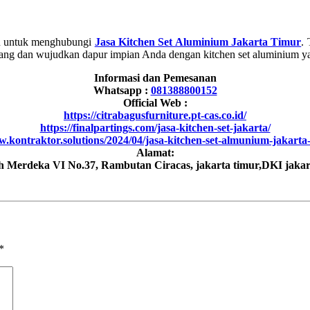
agu untuk menghubungi
Jasa Kitchen Set Aluminium Jakarta Timur
.
ang dan wujudkan dapur impian Anda dengan kitchen set aluminium ya
Informasi dan Pemesanan
Whatsapp :
081388800152
Official Web :
https://citrabagusfurniture.pt-cas.co.id/
https://finalpartings.com/jasa-kitchen-set-jakarta/
w.kontraktor.solutions/2024/04/jasa-kitchen-set-almunium-jakarta
Alamat:
ah Merdeka VI No.37, Rambutan Ciracas, jakarta timur,DKI jakar
*