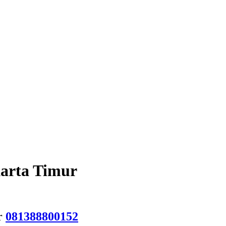
karta Timur
r
081388800152