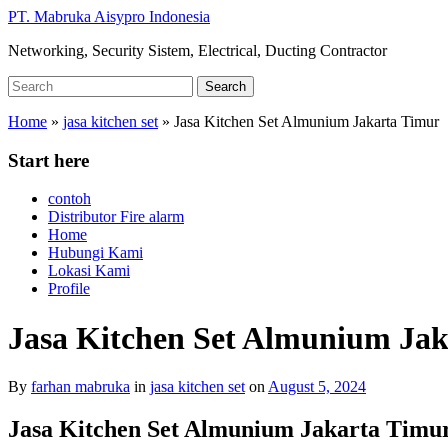
Skip
PT. Mabruka Aisypro Indonesia
to
Networking, Security Sistem, Electrical, Ducting Contractor
main
content
Search
Search
for:
Home
»
jasa kitchen set
»
Jasa Kitchen Set Almunium Jakarta Timur
Start here
contoh
Distributor Fire alarm
Home
Hubungi Kami
Lokasi Kami
Profile
Jasa Kitchen Set Almunium Ja
By
farhan mabruka
in
jasa kitchen set
on
August 5, 2024
Jasa Kitchen Set Almunium Jakarta Timu