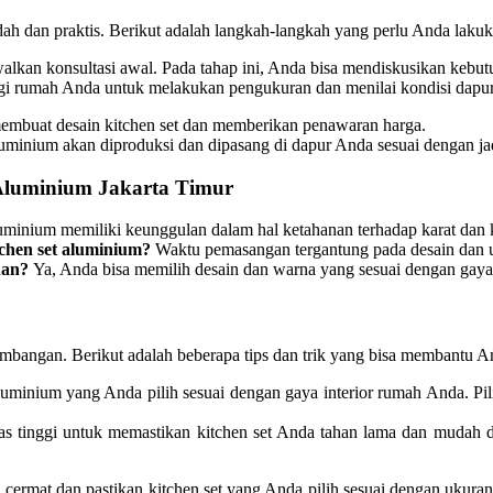
ah dan praktis. Berikut adalah langkah-langkah yang perlu Anda lakuk
lkan konsultasi awal. Pada tahap ini, Anda bisa mendiskusikan kebutu
ngi rumah Anda untuk melakukan pengukuran dan menilai kondisi dapur
 membuat desain kitchen set dan memberikan penawaran harga.
t aluminium akan diproduksi dan dipasang di dapur Anda sesuai dengan ja
Aluminium Jakarta Timur
uminium memiliki keunggulan dalam hal ketahanan terhadap karat dan 
chen set aluminium?
Waktu pemasangan tergantung pada desain dan 
nan?
Ya, Anda bisa memilih desain dan warna yang sesuai dengan gaya
mbangan. Berikut adalah beberapa tips dan trik yang bisa membantu A
 aluminium yang Anda pilih sesuai dengan gaya interior rumah Anda. P
itas tinggi untuk memastikan kitchen set Anda tahan lama dan mudah
ermat dan pastikan kitchen set yang Anda pilih sesuai dengan ukuran r