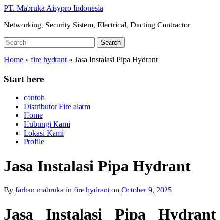
Skip
PT. Mabruka Aisypro Indonesia
to
Networking, Security Sistem, Electrical, Ducting Contractor
main
content
Search
Search
for:
Home
»
fire hydrant
»
Jasa Instalasi Pipa Hydrant
Start here
contoh
Distributor Fire alarm
Home
Hubungi Kami
Lokasi Kami
Profile
Jasa Instalasi Pipa Hydrant
By
farhan mabruka
in
fire hydrant
on
October 9, 2025
Jasa Instalasi Pipa Hydrant