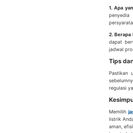
1. Apa ya
penyedia 
persyarat
2. Berapa
dapat ber
jadwal pro
Tips da
Pastikan 
sebelumnya
regulasi y
Kesimpu
Memilih
j
listrik An
aman, efis