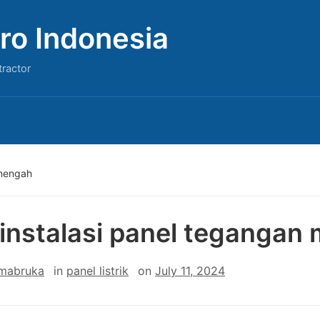
ro Indonesia
tractor
enengah
 instalasi panel teganga
 mabruka
in
panel listrik
on
July 11, 2024