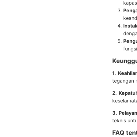
kapas
Penga
keand
Instal
denga
Pengu
fungs
Keunggu
1. Keahli
tegangan 
2. Kepatu
keselamata
3. Pelayan
teknis unt
FAQ ten