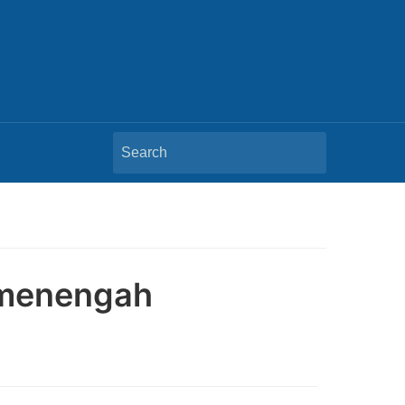
Search
for:
n menengah