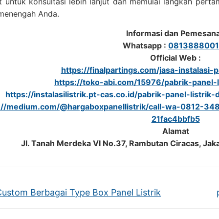
it untuk konsultasi lebih lanjut dan memulai langkah per
menengah Anda.
Informasi dan Pemesan
Whatsapp :
0813888001
Official Web :
https://finalpartings.com/jasa-instalasi-p
https://toko-abi.com/15976/pabrik-panel-li
https://instalasilistrik.pt-cas.co.id/pabrik-panel-list
://medium.com/@hargaboxpanellistrik/call-wa-0812-34
21fac4bbfb5
Alamat
Jl. Tanah Merdeka VI No.37, Rambutan Ciracas, Jak
Custom Berbagai Type Box Panel Listrik