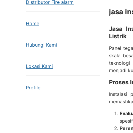
Distributor Fire alarm
jasa i
Home
Jasa In
Listrik
Hubungi Kami
Panel tega
skala bes
teknologi 
Lokasi Kami
menjadi ku
Proses 
Profile
Instalasi
memastika
Evalu
spesi
Pere