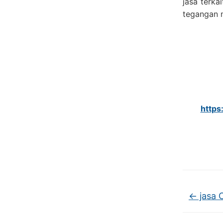
jasa terka
tegangan 
https
←
jasa 