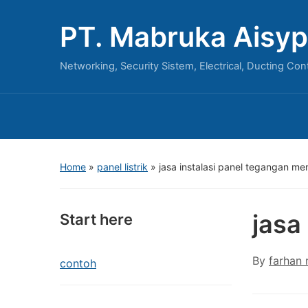
PT. Mabruka Aisyp
Networking, Security Sistem, Electrical, Ducting Con
Home
»
panel listrik
»
jasa instalasi panel tegangan m
jasa
Start here
By
farhan
contoh