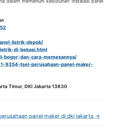
tama dalam memenuhi kebutuhan instalasi panel
an
52
anel-listrik-depok/
strik-di-bekasi.html
rik-di-bogor-dan-cara-memesannya/
81-9354-tsel-perusahaan-panel-maker-
arta Timur, DKI Jakarta 13830
perusahaan panel maker di dki jakarta
→