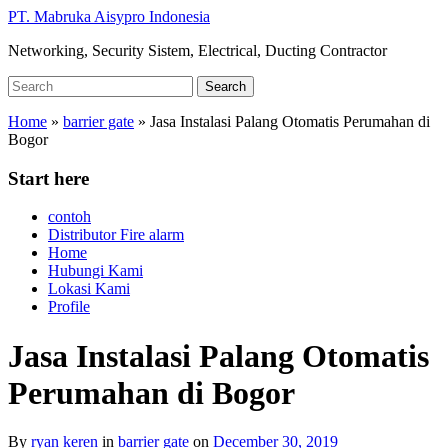
Skip
PT. Mabruka Aisypro Indonesia
to
Networking, Security Sistem, Electrical, Ducting Contractor
main
content
Search
Search
for:
Home
»
barrier gate
»
Jasa Instalasi Palang Otomatis Perumahan di
Bogor
Start here
contoh
Distributor Fire alarm
Home
Hubungi Kami
Lokasi Kami
Profile
Jasa Instalasi Palang Otomatis
Perumahan di Bogor
By
ryan keren
in
barrier gate
on
December 30, 2019