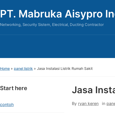
PT. Mabruka Aisypro I
Networking, Security Sistem, Electrical, Ducting Contractor
Home
»
panel listrik
»
Jasa Instalasi Listrik Rumah Sakit
Jasa Inst
Start here
By
ryan keren
in
pane
contoh