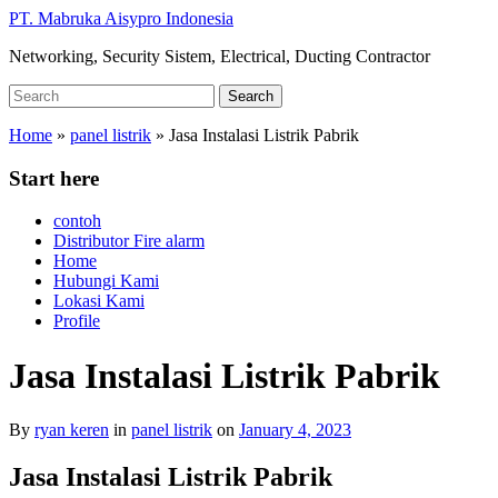
Skip
PT. Mabruka Aisypro Indonesia
to
Networking, Security Sistem, Electrical, Ducting Contractor
main
content
Search
Search
for:
Home
»
panel listrik
»
Jasa Instalasi Listrik Pabrik
Start here
contoh
Distributor Fire alarm
Home
Hubungi Kami
Lokasi Kami
Profile
Jasa Instalasi Listrik Pabrik
By
ryan keren
in
panel listrik
on
January 4, 2023
Jasa Instalasi Listrik Pabrik