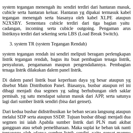
system tegangan menengah itu sendiri terdiri dari hantaran masuk,
cubicle serta hantaran keluar. Hantaran yg dipakai termasuk kabel
tegangan menengah serta biasanya oleh kabel XLPE ataupun
N2XSBY. Sementara cubicle terdiri dari tiga bagian yaitu
cadangan, incoming serta cubicle outgoing. Pengaman arus
listriknya terdiri dari sekering serta LBS (Load Break Switch).
system TR (system Tegangan Rendah)
system tegangan rendah ini sendiri meliputi beragam perlengkapan
listrik tegangan rendah, bagus itu buat pembagian tenaga listrik,
penyaluran, pengamanan maupun pengendaliannya. Pembagian
tenaga listrik dilakukan dalem panel listrik.
Di dalem panel listrik buat keperluan daya yg besar ataupun yg
disebut Main Distribution Panel. Biasanya, busbar ataupun rel ini
dibagi menjadi dua segmen yg saling berhubungan oleh saklar
pemisah. yg satu mendapat saluran masuk dari APP, serta satunya
lagi dari sumber listrik sendiri (bisa dari genset).
Dari kedua busbar didistribusikan ke beban secara langsung ataupun
melalui SDP serta ataupun SSDP. Tujuan busbar dibagi menjadi dua
segmen ini ialah Apabila sumber listrik dari PLN mati akibat
gangguan atau sebab pemeliharaan. Maka suplai ke beban tak nanti
terganggu oleh adanya sumber listrik sendiri, yaitu genset mampu