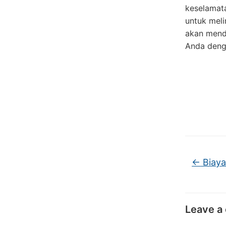
keselamata
untuk meli
akan menda
Anda denga
←
Biaya
Leave a