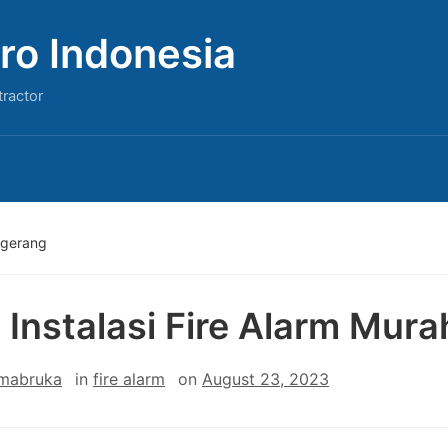
ro Indonesia
tractor
ngerang
 Instalasi Fire Alarm Mur
 mabruka
in
fire alarm
on
August 23, 2023