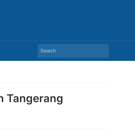
Search
for:
ah Tangerang