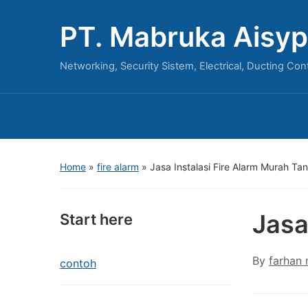
PT. Mabruka Aisyp
Networking, Security Sistem, Electrical, Ducting Con
Home
»
fire alarm
»
Jasa Instalasi Fire Alarm Murah Ta
Jasa
Start here
By
farhan
contoh