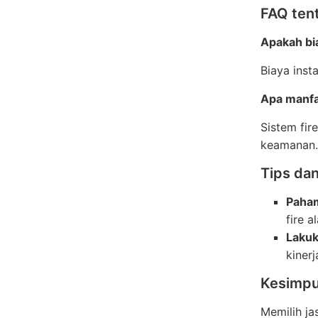
FAQ tent
Apakah bia
Biaya inst
Apa manfaa
Sistem fir
keamanan.
Tips da
Paha
fire a
Lakuk
kiner
Kesimpu
Memilih ja