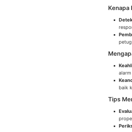
Kenapa 
Detek
respo
Pembe
petug
Mengapa 
Keahl
alarm
Keand
baik k
Tips Mem
Evalu
proper
Periks