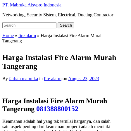
Skip
PT. Mabruka Aisypro Indonesia
to
Networking, Security Sistem, Electrical, Ducting Contractor
main
content
Search
Search
for:
Home
»
fire alarm
»
Harga Instalasi Fire Alarm Murah
Tangerang
Harga Instalasi Fire Alarm Murah
Tangerang
By
farhan mabruka
in
fire alarm
on
August 23, 2023
Harga Instalasi Fire Alarm Murah
Tangerang
081388800152
Keamanan adalah hal yang tak ternilai harganya, dan salah
satu aspek penting dari keamanan properti adalah memiliki