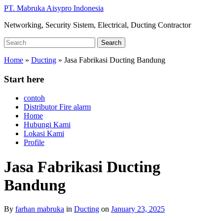
Skip
PT. Mabruka Aisypro Indonesia
to
Networking, Security Sistem, Electrical, Ducting Contractor
main
content
Search
Search
for:
Home
»
Ducting
»
Jasa Fabrikasi Ducting Bandung
Start here
contoh
Distributor Fire alarm
Home
Hubungi Kami
Lokasi Kami
Profile
Jasa Fabrikasi Ducting
Bandung
By
farhan mabruka
in
Ducting
on
January 23, 2025