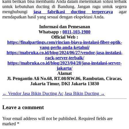
kami berikan bisa membantu Anda dalam menemukan solusi terbaik
untuk kebutuhan ducting di Bandung. Jangan ragu untuk segera
menghubungi
jasa fabrikasi ducting terpercaya
agar
mendapatkan hasil yang sesuai dengan ekspektasi Anda.
Informasi dan Pemesanan
Whatsapp :
0811-103-1980
Official Web :
https://finalpartings.com/rincian-biaya-instalasi-fiber-optik-
yang-perlu-anda-ketahui/
https://mabruka.co.id/blog/2024/06/27/vendor-jasa-instalasi-
rack-server-terbaik/
https://mabruka.co.id/blog/2023/04/28/jasa-instalasi-server-
jakarta/
Alamat
Jl. Pengantin Ali No.68, RT.08/RW.06, Rambutan, Ciracas,
Jakarta Timur, DKI Jakarta 13830
←
Vendor Jasa Bikin Ducting Ac
Jasa Bikin Ducting
→
Leave a comment
Your email address will not be published.
Required fields are
marked
*