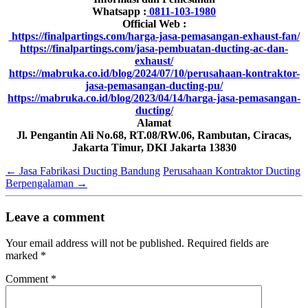
Whatsapp :
0811-103-1980
Official Web :
https://finalpartings.com/harga-jasa-pemasangan-exhaust-fan/
https://finalpartings.com/jasa-pembuatan-ducting-ac-dan-
exhaust/
https://mabruka.co.id/blog/2024/07/10/perusahaan-kontraktor-
jasa-pemasangan-ducting-pu/
https://mabruka.co.id/blog/2023/04/14/harga-jasa-pemasangan-
ducting/
Alamat
Jl. Pengantin Ali No.68, RT.08/RW.06, Rambutan, Ciracas,
Jakarta Timur, DKI Jakarta 13830
←
Jasa Fabrikasi Ducting Bandung
Perusahaan Kontraktor Ducting
Berpengalaman
→
Leave a comment
Your email address will not be published.
Required fields are
marked
*
Comment
*