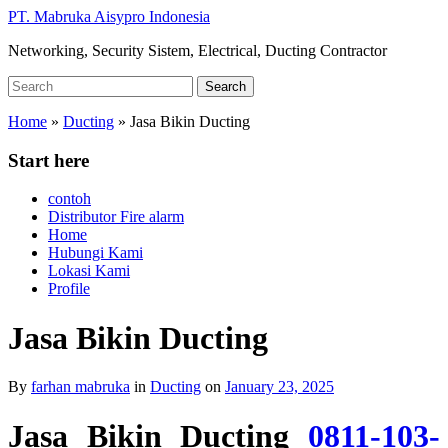
Skip
PT. Mabruka Aisypro Indonesia
to
Networking, Security Sistem, Electrical, Ducting Contractor
main
content
Search
Search
for:
Home
»
Ducting
»
Jasa Bikin Ducting
Start here
contoh
Distributor Fire alarm
Home
Hubungi Kami
Lokasi Kami
Profile
Jasa Bikin Ducting
By
farhan mabruka
in
Ducting
on
January 23, 2025
Jasa Bikin Ducting
0811-103-