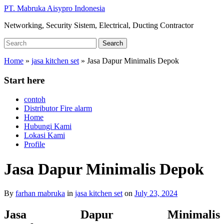
Skip
PT. Mabruka Aisypro Indonesia
to
Networking, Security Sistem, Electrical, Ducting Contractor
main
content
Search
Search
for:
Home
»
jasa kitchen set
»
Jasa Dapur Minimalis Depok
Start here
contoh
Distributor Fire alarm
Home
Hubungi Kami
Lokasi Kami
Profile
Jasa Dapur Minimalis Depok
By
farhan mabruka
in
jasa kitchen set
on
July 23, 2024
Jasa Dapur Minimalis