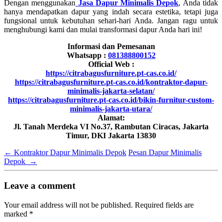
Dengan menggunakan
Jasa Dapur Minimalis Depok
, Anda tidak
hanya mendapatkan dapur yang indah secara estetika, tetapi juga
fungsional untuk kebutuhan sehari-hari Anda. Jangan ragu untuk
menghubungi kami dan mulai transformasi dapur Anda hari ini!
Informasi dan Pemesanan
Whatsapp :
081388800152
Official Web :
https://citrabagusfurniture.pt-cas.co.id/
https://citrabagusfurniture.pt-cas.co.id/kontraktor-dapur-
minimalis-jakarta-selatan/
https://citrabagusfurniture.pt-cas.co.id/bikin-furnitur-custom-
minimalis-jakarta-utara/
Alamat:
Jl. Tanah Merdeka VI No.37, Rambutan Ciracas, Jakarta
Timur, DKI Jakarta 13830
←
Kontraktor Dapur Minimalis Depok
Pesan Dapur Minimalis
Depok
→
Leave a comment
Your email address will not be published.
Required fields are
marked
*