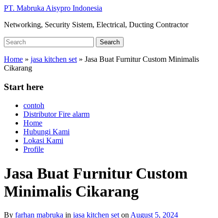
Skip
PT. Mabruka Aisypro Indonesia
to
Networking, Security Sistem, Electrical, Ducting Contractor
main
content
Search
Search
for:
Home
»
jasa kitchen set
»
Jasa Buat Furnitur Custom Minimalis
Cikarang
Start here
contoh
Distributor Fire alarm
Home
Hubungi Kami
Lokasi Kami
Profile
Jasa Buat Furnitur Custom
Minimalis Cikarang
By
farhan mabruka
in
jasa kitchen set
on
August 5, 2024