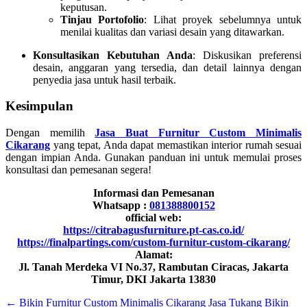
keputusan.
Tinjau Portofolio
: Lihat proyek sebelumnya untuk
menilai kualitas dan variasi desain yang ditawarkan.
Konsultasikan Kebutuhan Anda
: Diskusikan preferensi
desain, anggaran yang tersedia, dan detail lainnya dengan
penyedia jasa untuk hasil terbaik.
Kesimpulan
Dengan memilih
Jasa Buat Furnitur Custom Minimalis
Cikarang
yang tepat, Anda dapat memastikan interior rumah sesuai
dengan impian Anda. Gunakan panduan ini untuk memulai proses
konsultasi dan pemesanan segera!
Informasi dan Pemesanan
Whatsapp :
081388800152
official web:
https://citrabagusfurniture.pt-cas.co.id/
https://finalpartings.com/custom-furnitur-custom-cikarang/
Alamat:
Jl. Tanah Merdeka VI No.37, Rambutan Ciracas, Jakarta
Timur, DKI Jakarta 13830
←
Bikin Furnitur Custom Minimalis Cikarang
Jasa Tukang Bikin