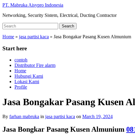
Skip
PT. Mabruka Aisypro Indonesia
to
Networking, Security Sistem, Electrical, Ducting Contractor
main
content
Search
Search
for:
Home
»
jasa partisi kaca
»
Jasa Bongakar Pasang Kusen Almunium
Start here
contoh
Distributor Fire alarm
Home
Hubungi Kami
Lokasi Kami
Profile
Jasa Bongakar Pasang Kusen 
By
farhan mabruka
in
jasa partisi kaca
on
March 19, 2024
Jasa Bongkar Pasang Kusen Almunium
08