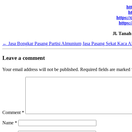
ht
h
https:/
https:
Jl. Tana
←
Jasa Bongkar Pasang Partisi Almunium
Jasa Pasang Sekat Kaca 
Leave a comment
Your email address will not be published.
Required fields are marked
Comment
*
Name
*