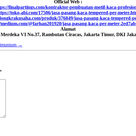
Official Web :
tps://finalpartings.com/kontraktor-pembuatan-motif-kaca-profesion
ttps://toko-abi.com/17506/jasa-pasang-kaca-tempered-per-meter.ht
/dongkrakusaha.com/produk/376849/jasa-pasang-kaca-tempered-p
//medium.com/@farhan201920/jasa-pasang-kaca-per-meter-2ed7a
Alamat
h Merdeka VI No.37, Rambutan Ciracas, Jakarta Timur, DKI Jaka
Almunium
→
*