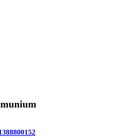
Almunium
1388800152