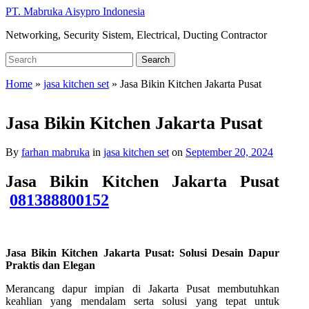
Skip
PT. Mabruka Aisypro Indonesia
to
Networking, Security Sistem, Electrical, Ducting Contractor
main
content
Search
Search
for:
Home
»
jasa kitchen set
»
Jasa Bikin Kitchen Jakarta Pusat
Jasa Bikin Kitchen Jakarta Pusat
By
farhan mabruka
in
jasa kitchen set
on
September 20, 2024
Jasa Bikin Kitchen Jakarta Pusat
081388800152
Jasa Bikin Kitchen Jakarta Pusat: Solusi Desain Dapur
Praktis dan Elegan
Merancang dapur impian di Jakarta Pusat membutuhkan
keahlian yang mendalam serta solusi yang tepat untuk