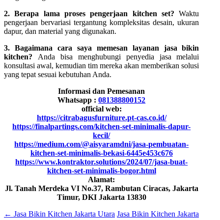
2. Berapa lama proses pengerjaan kitchen set?
Waktu
pengerjaan bervariasi tergantung kompleksitas desain, ukuran
dapur, dan material yang digunakan.
3. Bagaimana cara saya memesan layanan jasa bikin
kitchen?
Anda bisa menghubungi penyedia jasa melalui
konsultasi awal, kemudian tim mereka akan memberikan solusi
yang tepat sesuai kebutuhan Anda.
Informasi dan Pemesanan
Whatsapp :
081388800152
official web:
https://citrabagusfurniture.pt-cas.co.id/
https://finalpartings.com/kitchen-set-minimalis-dapur-
kecil/
https://medium.com/@aisyaramdni/jasa-pembuatan-
kitchen-set-minimalis-bekasi-6445e453c676
https://www.kontraktor.solutions/2024/07/jasa-buat-
kitchen-set-minimalis-bogor.html
Alamat:
Jl. Tanah Merdeka VI No.37, Rambutan Ciracas, Jakarta
Timur, DKI Jakarta 13830
←
Jasa Bikin Kitchen Jakarta Utara
Jasa Bikin Kitchen Jakarta