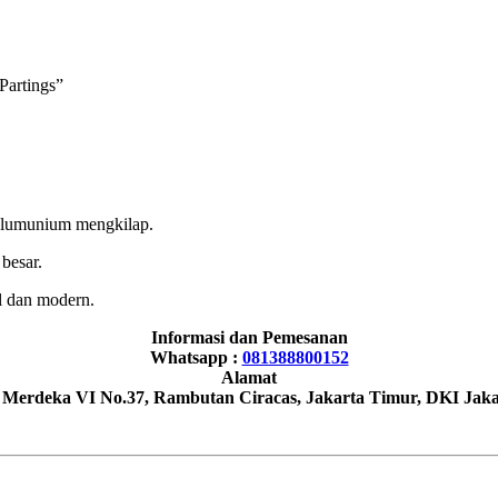
Partings”
g alumunium mengkilap.
 besar.
l dan modern.
Informasi dan Pemesanan
Whatsapp :
081388800152
Alamat
h Merdeka VI No.37, Rambutan Ciracas, Jakarta Timur, DKI Jaka