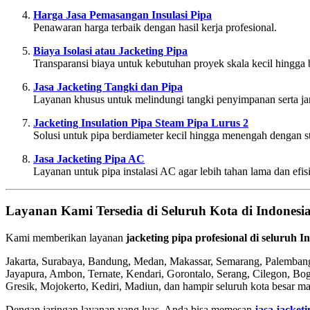
Harga Jasa Pemasangan Insulasi Pipa
Penawaran harga terbaik dengan hasil kerja profesional.
Biaya Isolasi atau Jacketing Pipa
Transparansi biaya untuk kebutuhan proyek skala kecil hingga 
Jasa Jacketing Tangki dan Pipa
Layanan khusus untuk melindungi tangki penyimpanan serta jar
Jacketing Insulation Pipa Steam Pipa Lurus 2
Solusi untuk pipa berdiameter kecil hingga menengah dengan st
Jasa Jacketing Pipa AC
Layanan untuk pipa instalasi AC agar lebih tahan lama dan efis
Layanan Kami Tersedia di Seluruh Kota di Indonesi
Kami memberikan layanan
jacketing pipa profesional di seluruh I
Jakarta, Surabaya, Bandung, Medan, Makassar, Semarang, Palembang
Jayapura, Ambon, Ternate, Kendari, Gorontalo, Serang, Cilegon, Bog
Gresik, Mojokerto, Kediri, Madiun, dan hampir seluruh kota besar ma
Dengan jaringan layanan yang luas, Anda bisa memesan
jasa jacket