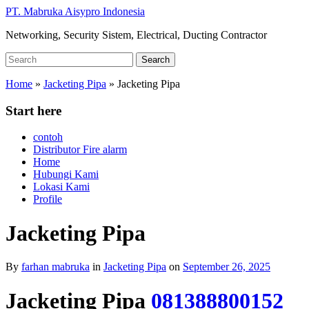
Skip
PT. Mabruka Aisypro Indonesia
to
Networking, Security Sistem, Electrical, Ducting Contractor
main
content
Search
Search
for:
Home
»
Jacketing Pipa
»
Jacketing Pipa
Start here
contoh
Distributor Fire alarm
Home
Hubungi Kami
Lokasi Kami
Profile
Jacketing Pipa
By
farhan mabruka
in
Jacketing Pipa
on
September 26, 2025
Jacketing Pipa
081388800152