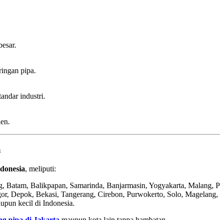
besar.
ingan pipa.
andar industri.
ien.
a
ndonesia
, meliputi:
, Batam, Balikpapan, Samarinda, Banjarmasin, Yogyakarta, Malang, 
or, Depok, Bekasi, Tangerang, Cirebon, Purwokerto, Solo, Magelang, 
upun kecil di Indonesia.
ing pipa di Jakarta
maupun kota lain tanpa hambatan.