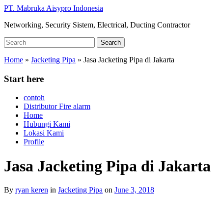
Skip
PT. Mabruka Aisypro Indonesia
to
Networking, Security Sistem, Electrical, Ducting Contractor
main
content
Search
Search
for:
Home
»
Jacketing Pipa
»
Jasa Jacketing Pipa di Jakarta
Start here
contoh
Distributor Fire alarm
Home
Hubungi Kami
Lokasi Kami
Profile
Jasa Jacketing Pipa di Jakarta
By
ryan keren
in
Jacketing Pipa
on
June 3, 2018