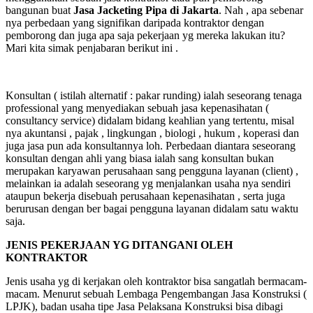
bangunan buat
Jasa Jacketing Pipa di Jakarta
. Nah , apa sebenar
nya perbedaan yang signifikan daripada kontraktor dengan
pemborong dan juga apa saja pekerjaan yg mereka lakukan itu?
Mari kita simak penjabaran berikut ini .
Konsultan ( istilah alternatif : pakar runding) ialah seseorang tenaga
professional yang menyediakan sebuah jasa kepenasihatan (
consultancy service) didalam bidang keahlian yang tertentu, misal
nya akuntansi , pajak , lingkungan , biologi , hukum , koperasi dan
juga jasa pun ada konsultannya loh. Perbedaan diantara seseorang
konsultan dengan ahli yang biasa ialah sang konsultan bukan
merupakan karyawan perusahaan sang pengguna layanan (client) ,
melainkan ia adalah seseorang yg menjalankan usaha nya sendiri
ataupun bekerja disebuah perusahaan kepenasihatan , serta juga
berurusan dengan ber bagai pengguna layanan didalam satu waktu
saja.
JENIS PEKERJAAN YG DITANGANI OLEH
KONTRAKTOR
Jenis usaha yg di kerjakan oleh kontraktor bisa sangatlah bermacam-
macam. Menurut sebuah Lembaga Pengembangan Jasa Konstruksi (
LPJK), badan usaha tipe Jasa Pelaksana Konstruksi bisa dibagi