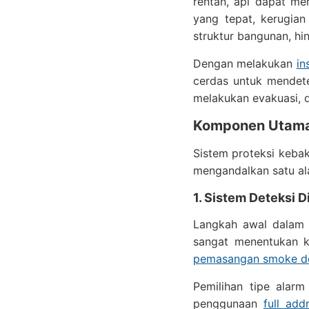
rentan, api dapat m
yang tepat, kerugian 
struktur bangunan, hi
Dengan melakukan
in
cerdas untuk mendet
melakukan evakuasi, d
Komponen Utama 
Sistem proteksi kebak
mengandalkan satu al
1. Sistem Deteksi Di
Langkah awal dalam 
sangat menentukan k
pemasangan smoke de
Pemilihan tipe alar
penggunaan
full add