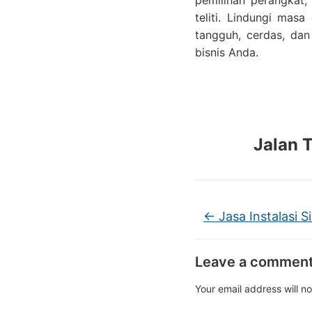
pemilihan perangkat,
teliti. Lindungi mas
tangguh, cerdas, dan
bisnis Anda.
Jalan 
←
Jasa Instalasi
Leave a commen
Your email address will n