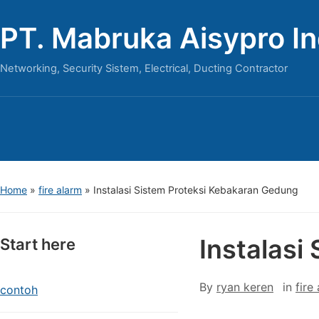
PT. Mabruka Aisypro I
Networking, Security Sistem, Electrical, Ducting Contractor
Home
»
fire alarm
»
Instalasi Sistem Proteksi Kebakaran Gedung
Instalasi
Start here
By
ryan keren
in
fire
contoh