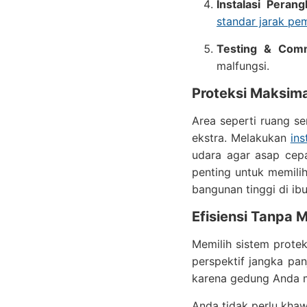
Instalasi Perang
standar jarak p
Testing & Comm
malfungsi.
Proteksi Maksima
Area seperti ruang s
ekstra. Melakukan
in
udara agar asap cepa
penting untuk memili
bangunan tinggi di ibu
Efisiensi Tanpa 
Memilih sistem protek
perspektif jangka pan
karena gedung Anda me
Anda tidak perlu kha