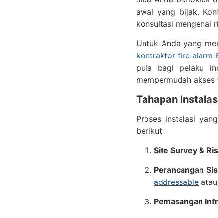
awal yang bijak. Ko
konsultasi mengenai r
Untuk Anda yang meng
kontraktor fire alarm 
pula bagi pelaku in
mempermudah akses te
Tahapan Instalas
Proses instalasi yan
berikut:
Site Survey & R
Perancangan Sis
addressable
atau 
Pemasangan Infr