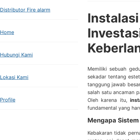
Distributor Fire alarm
Instalas
Invest
Home
Keberlan
Hubungi Kami
Memiliki sebuah gedu
sekadar tentang estet
Lokasi Kami
tanggung jawab besar
salah satu ancaman pa
Profile
Oleh karena itu,
ins
fundamental yang haru
Mengapa Sistem 
Kebakaran tidak perna