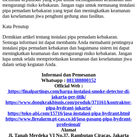
mengurangi risiko kebakaran. Jangan ragu untuk memasang instalasi
pipa pemadam kebakaran yang tepat dan meningkatkan keamanan
dan keselamatan jiwa penghuni gedung atau fasilitas.
Kata Penutup
Demikian artikel tentang instalasi pipa pemadam kebakaran.
Semoga informasi ini dapat membantu Anda memahami pentingnya
instalasi pipa pemadam kebakaran dan bagaimana sistem ini dapat
meningkatkan keamanan dan mengurangi risiko kebakaran. Jangan
lupa untuk selalu memprioritaskan keamanan dan keselamatan jiwa
dalam setiap kegiatan Anda.
Informasi dan Pemesanan
Whatsapp :
081388800152
Official Web :
https://finalpartings.com/harga-instalasi-smoke-detector-di-
jakarta-per-titik/
https://www.dongkrakbisnis.com/produk/371161/kontraktor-
pipa-hydrant-jakarta/
https://toko-abi.com/15716/jasa-instalasi-pipa-hydrant.html
https://www.firealarm.pt-cas.co.id/jasa-pasang-pipa-hydrant-
profesional/
Alamat
Jl. Tanah Merdeka VI No.37, Rambutan Ciracas, Jakarta