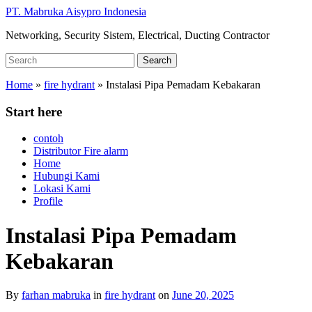
Skip
PT. Mabruka Aisypro Indonesia
to
Networking, Security Sistem, Electrical, Ducting Contractor
main
content
Search
Search
for:
Home
»
fire hydrant
»
Instalasi Pipa Pemadam Kebakaran
Start here
contoh
Distributor Fire alarm
Home
Hubungi Kami
Lokasi Kami
Profile
Instalasi Pipa Pemadam
Kebakaran
By
farhan mabruka
in
fire hydrant
on
June 20, 2025