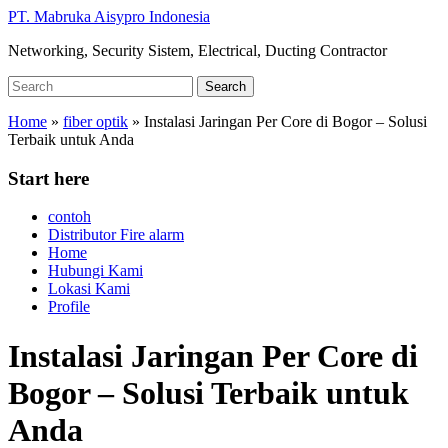
Skip
PT. Mabruka Aisypro Indonesia
to
Networking, Security Sistem, Electrical, Ducting Contractor
main
content
Search
Search
for:
Home
»
fiber optik
»
Instalasi Jaringan Per Core di Bogor – Solusi
Terbaik untuk Anda
Start here
contoh
Distributor Fire alarm
Home
Hubungi Kami
Lokasi Kami
Profile
Instalasi Jaringan Per Core di
Bogor – Solusi Terbaik untuk
Anda